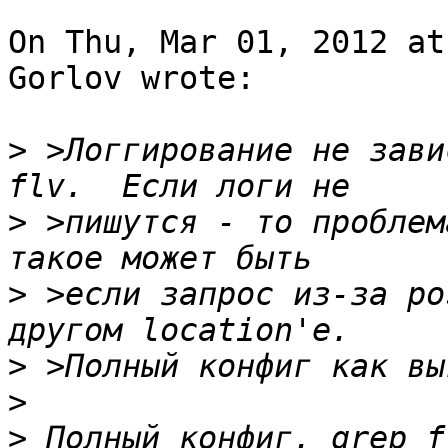
On Thu, Mar 01, 2012 at
Gorlov wrote:

>
 >Логгирование не зави
>
 >пишутся - то проблем
>
 >если запрос из-за po
>
>
>
 Полный конфиг. grep f