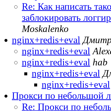
Re: Как написать такой
заблокировать логги
Moskalenko
nginx+redis+eval
Дмитр
nginx+redis+eval
Alex
nginx+redis+eval
hab
nginx+redis+eval
Д
nginx+redis+eval
Прокси по небольшой л
Re: Прокси по небол