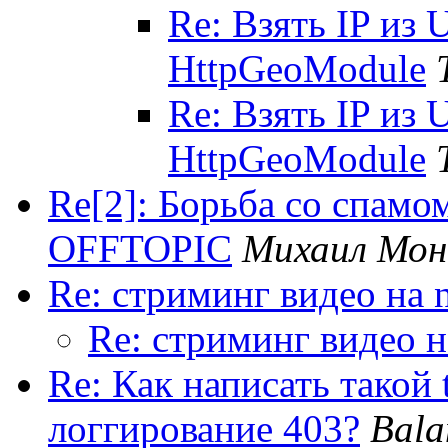
Re: Взять IP из 
HttpGeoModule
Re: Взять IP из 
HttpGeoModule
Re[2]: Борьба со спамом
OFFTOPIC
Михаил Мон
Re: стриминг видео на 
Re: стриминг видео н
Re: Как написать такой t
логгирование 403?
Bala