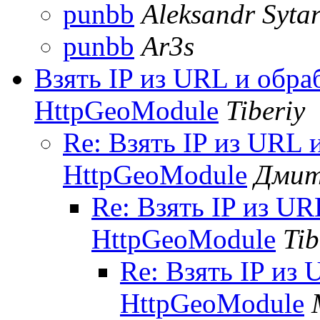
punbb
Aleksandr Syta
punbb
Ar3s
Взять IP из URL и обра
HttpGeoModule
Tiberiy
Re: Взять IP из URL 
HttpGeoModule
Дмит
Re: Взять IP из UR
HttpGeoModule
Tib
Re: Взять IP из 
HttpGeoModule