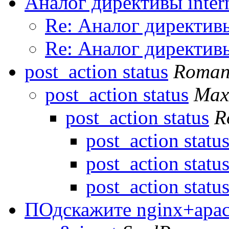
Аналог директивы inter
Re: Аналог директивы
Re: Аналог директивы
post_action status
Roman 
post_action status
Max
post_action status
R
post_action statu
post_action statu
post_action statu
ПОдскажите nginx+apac