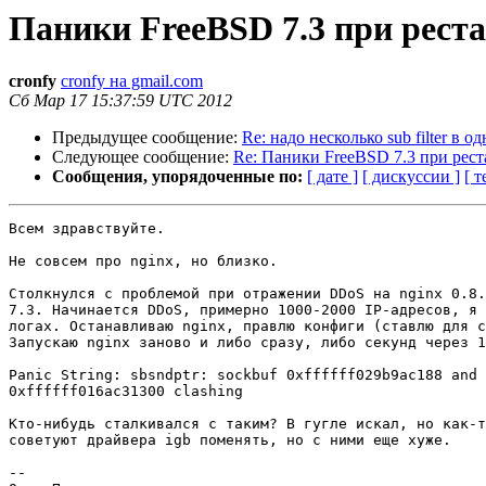
Паники FreeBSD 7.3 при рест
cronfy
cronfy на gmail.com
Сб Мар 17 15:37:59 UTC 2012
Предыдущее сообщение:
Re: надо несколько sub filter в о
Следующее сообщение:
Re: Паники FreeBSD 7.3 при рест
Сообщения, упорядоченные по:
[ дате ]
[ дискуссии ]
[ т
Всем здравствуйте.

Не совсем про nginx, но близко.

Столкнулся с проблемой при отражении DDoS на nginx 0.8.
7.3. Начинается DDoS, примерно 1000-2000 IP-адресов, я 
логах. Останавливаю nginx, правлю конфиги (ставлю для с
Запускаю nginx заново и либо сразу, либо секунд через 1
Panic String: sbsndptr: sockbuf 0xffffff029b9ac188 and 
0xffffff016ac31300 clashing

Кто-нибудь сталкивался с таким? В гугле искал, но как-т
советуют драйвера igb поменять, но с ними еще хуже.

-- 
