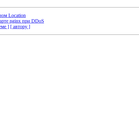
дном Location
арте nginx при DDoS
еме ]
[ автору ]