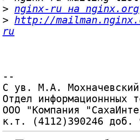
>
nginx-ru на nginx.org
>
http://mailman.nginx.
ru
-- 

С ув. М.А. Мохначевский

Отдел информационнных т
ООО "Компания "СахаИнте