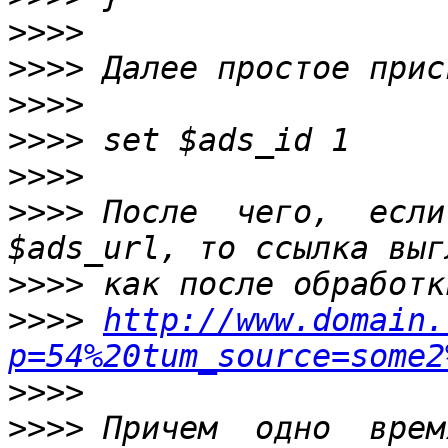
>>>>
>>>>
>>>>
>>>>
>>>>
>>>>
 После  чего,  если
>>>>
>>>>
http://www.domain.
p=54%20tum_source=some2
>>>>
>>>>
 Причем  одно  врем