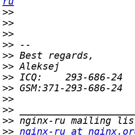
ru
>>
>>
>>
>>
>>
>>
>>
>>
>>
>>
>>
>>
nginx-ru at nginx.or