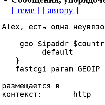
[ теме ]
[ автору ]
Alex, есть одна неувязоч
    geo $ipaddr $country {

         default        XX;

   }

   fastcgi_param GEOIP_COUNTRY_CODE $country;

размещается в 

контекст: 	http
