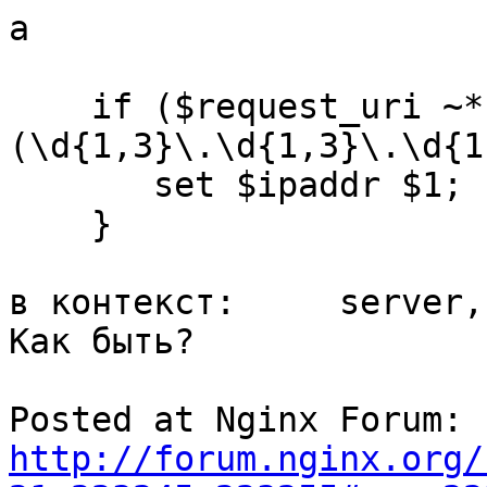
а

    if ($request_uri ~* "ip=
(\d{1,3}\.\d{1,3}\.\d{1
       set $ipaddr $1;

    }

в контекст: 	server, location, if

Как быть?

Posted at Nginx Forum: 
http://forum.nginx.org/