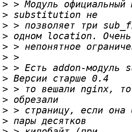
>
>
>
>
>
>
>
>
>
>
>
>
>