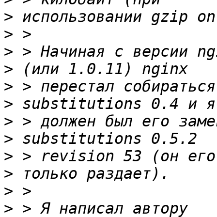
>
>
>
>
>
>
>
>
>
>
>
>