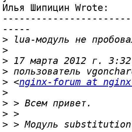
Илья Шипицин Wrote:

-----------------------
-----

>
>
>
>
>
 <
nginx-forum at nginx
>
>
>
>