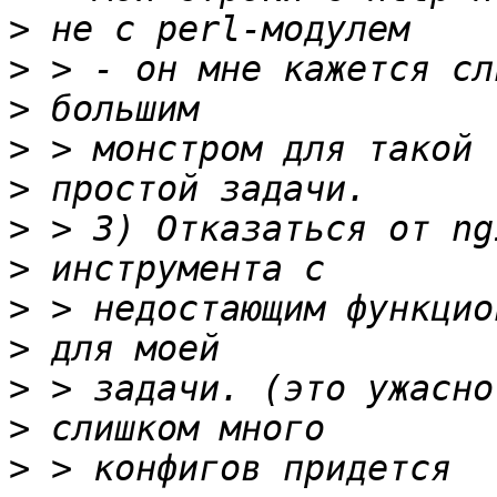
>
>
>
>
>
>
>
>
>
>
>
>