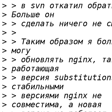
>
>
>
>
>
>
>
>
>
>
>
>