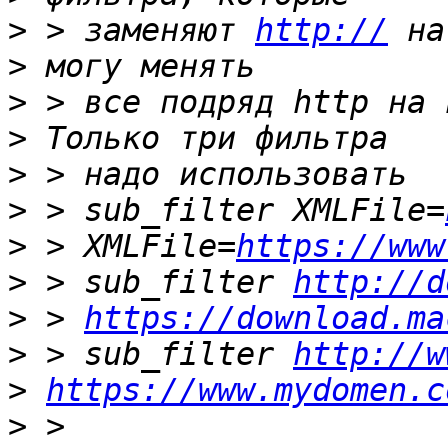
>
 > заменяют 
http://
 на
>
>
>
>
>
 > sub_filter XMLFile=
>
 > XMLFile=
https://www
>
 > sub_filter 
http://d
>
 > 
https://download.ma
>
 > sub_filter 
http://w
>
https://www.mydomen.c
>