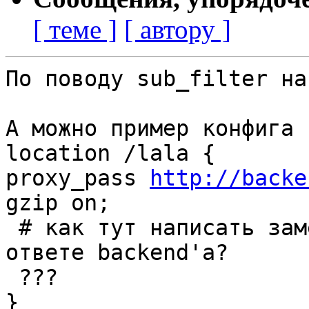
[ теме ]
[ автору ]
По поводу sub_filter на
А можно пример конфига 
location /lala {

proxy_pass 
http://backe
gzip on;

 # как тут написать замену foo на bar в

ответе backend'а?

 ???

}
