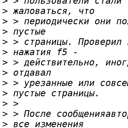
>
>
>
>
>
>
>
>
>
>
>
>
>