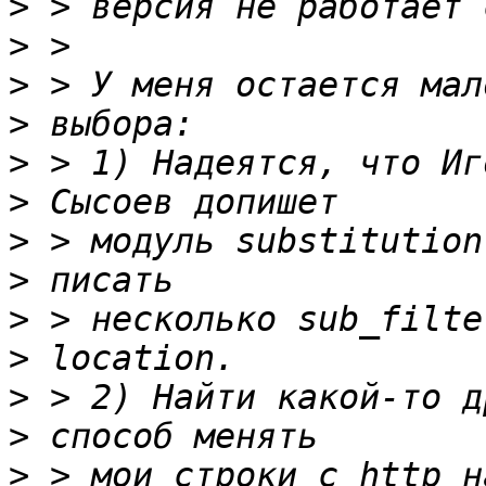
>
>
>
>
>
>
>
>
>
>
>
>
>