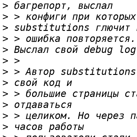
>
>
>
>
>
>
>
>
>
>
>
>