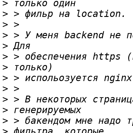
>
>
>
>
>
>
>
>
>
>
>
>
>