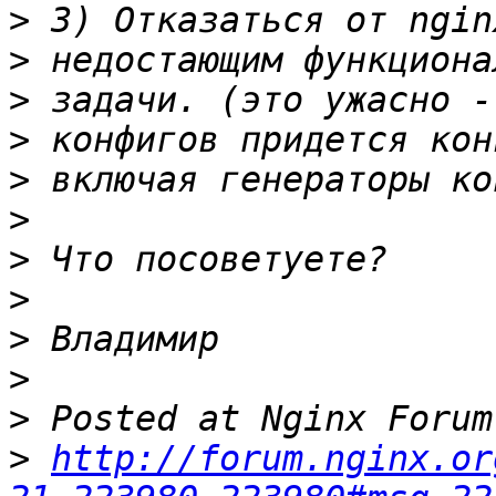
>
>
>
>
>
>
>
>
>
>
>
>
http://forum.nginx.or