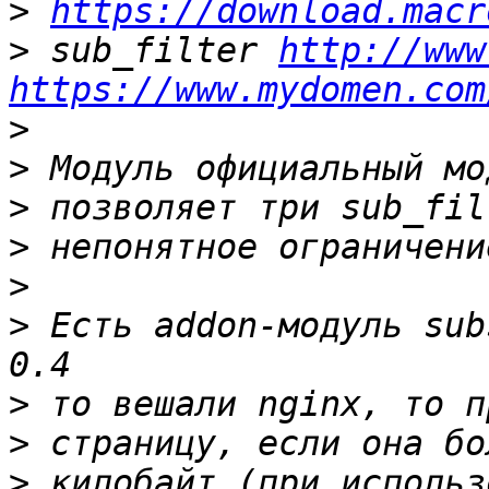
>
https://download.macr
>
 sub_filter 
http://www
https://www.mydomen.com
>
>
>
>
>
>
 Есть addon-модуль sub
>
>
>