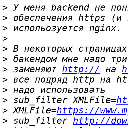
>
>
>
>
>
>
>
 заменяют 
http://
 на 
h
>
>
>
 sub_filter XMLFile=
ht
>
 XMLFile=
https://www.m
>
 sub_filter 
http://dow