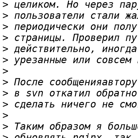
>
>
>
>
>
>
>
>
>
>
>
>
>