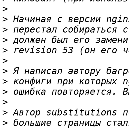
>
>
>
>
>
>
>
>
>
>
>
>