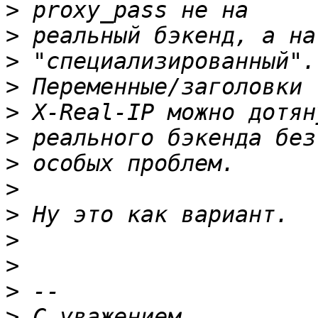
>
>
>
>
>
>
>
>
>
>
>
>
>