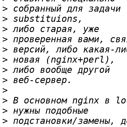
>
>
>
>
>
>
>
>
>
>
>
>