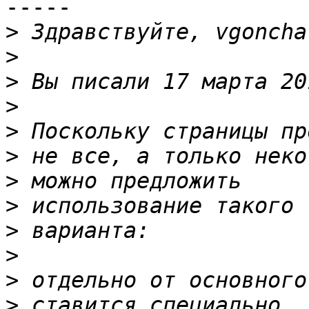
-----

>
>
>
>
>
>
>
>
>
>
>
>