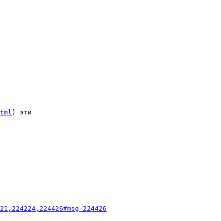
tml
) эти

21,224224,224426#msg-224426