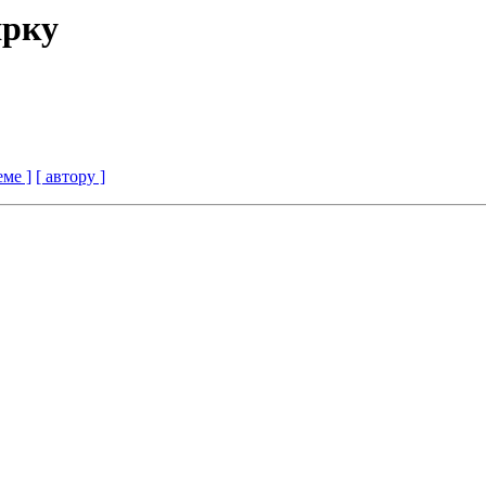
ярку
еме ]
[ автору ]