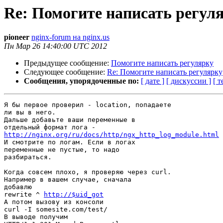
Re: Помогите написать регул
pioneer
nginx-forum на nginx.us
Пн Мар 26 14:40:00 UTC 2012
Предыдущее сообщение:
Помогите написать регулярку
Следующее сообщение:
Re: Помогите написать регулярку
Сообщения, упорядоченные по:
[ дате ]
[ дискуссии ]
[ т
Я бы первое проверил - location, попадаете

ли вы в него.

Дальше добавьте ваши переменные в

http://nginx.org/ru/docs/http/ngx_http_log_module.html

И смотрите по логам. Если в логах

переменные не пустые, то надо

разбираться.

Когда совсем плохо, я проверяю через curl.

Например в вашем случае, сначала

добавлю

rewrite ^ 
http://$uid_got
А потом вызову из консоли

curl -I somesite.com/test/

В выводе получим
