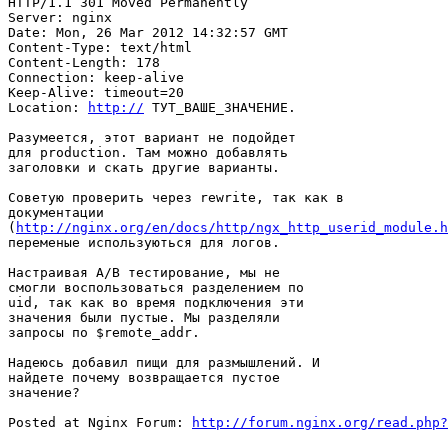
HTTP/1.1 301 Moved Permanently

Server: nginx

Date: Mon, 26 Mar 2012 14:32:57 GMT

Content-Type: text/html

Content-Length: 178

Connection: keep-alive

Keep-Alive: timeout=20

Location: 
http://
 ТУТ_ВАШЕ_ЗНАЧЕНИЕ.

Разумеется, этот вариант не подойдет

для production. Там можно добавлять

заголовки и скать другие варианты.

Советую проверить через rewrite, так как в

документации

(
http://nginx.org/en/docs/http/ngx_http_userid_module.h
переменые используються для логов.

Настраивая A/B тестирование, мы не

смогли воспользоваться разделением по

uid, так как во время подключения эти

значения были пустые. Мы разделяли

запросы по $remote_addr.

Надеюсь добавил пищи для размышлений. И

найдете почему возвращается пустое

значение?

Posted at Nginx Forum: 
http://forum.nginx.org/read.php?