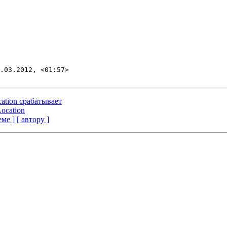
.03.2012, <01:57>

cation срабатывает
Location
еме ]
[ автору ]