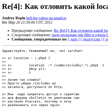
Re[4]: Как отловить какой loc
Andrey Repin
hell-for-yahoo на umail.ru
Вт Мар 20 21:59:06 UTC 2012
Предыдущее сообщение:
Re: Re[2]: Как отловить какой lo
Следующее сообщение:
надо несколько sub filter в одном 
Сообщения, упорядоченные по:
[ дате ]
[ дискуссии ]
[ т
Здравствуйте, Уважаемый(-ая, -ое) sarzhan!

>>
>>
>>
>>
>>
>>
>>
>>
>>
s> Мне  надо запретить доступ к скриптам

s> для форума vbulletin по умолчанию там

s> настроен htaccess, поэтому и хочу

s> реализовать это через nginx
