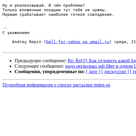
Ну и реализовывай. В чём проблема?

Только вложенные локации тут тебе не нужны.

Первым срабатывает наиболее точное совпадение.

-- 

С уважением

    Andrey Repin (
hell-for-yahoo на umail.ru
) среда, 21
Предыдущее сообщение:
Re: Re[2]: Как отловить какой lo
Следующее сообщение:
надо несколько sub filter в одном 
Сообщения, упорядоченные по:
[ дате ]
[ дискуссии ]
[ т
Подробная информация о списке рассылки nginx-ru