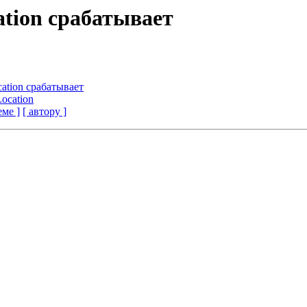
ation срабатывает
cation срабатывает
Location
еме ]
[ автору ]