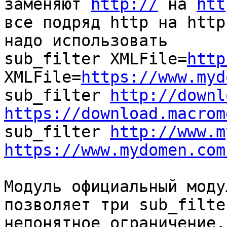
заменяют 
http://
 на 
htt
все подряд http на http
надо использовать

sub_filter XMLFile=
http
XMLFile=
https://www.myd
sub_filter 
http://downl
https://download.macrom

sub_filter 
http://www.m
https://www.mydomen.com
Модуль официальный моду
позволяет три sub_filte
непонятное ограничение.
