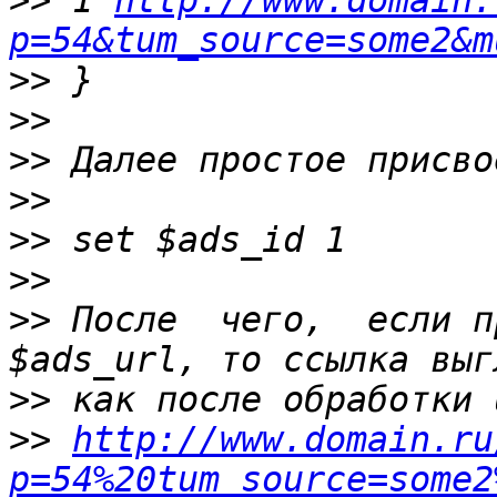
>>
 1 
http://www.domain.
p=54&tum_source=some2&m
>>
>>
>>
>>
>>
>>
>>
 После  чего,  если пр
>>
>>
http://www.domain.ru
p=54%20tum_source=some2