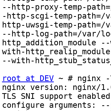
--http-proxy-temp-path=
-http-scgi-temp-path=/v
http-uwsgi-temp-path=/v
--http-log-path=/var/lo
http_addition_module --
with-http_realip_module
--with-http_stub_status
root at DEV
 ~ # nginx -V
nginx version: nginx/1.0
TLS SNI support enabled

configure arguments: --