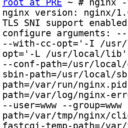
root at PRE
 ~ # nginx -V
nginx version: nginx/1.0
TLS SNI support enabled

configure arguments: --
--with-cc-opt='-I /usr/
opt='-L /usr/local/lib'

--conf-path=/usr/local/
sbin-path=/usr/local/sb
path=/var/run/nginx.pid
path=/var/log/nginx-err
--user=www --group=www 
path=/var/tmp/nginx/cli
fastcgi-temp-path=/var/