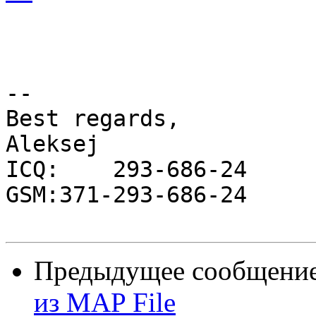
-- 

Best regards,

Aleksej             

ICQ:    293-686-24

GSM:371-293-686-24

Предыдущее сообщени
из MAP File