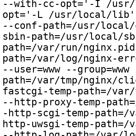
--with-cc-opt='-I /usr/
opt='-L /usr/local/lib'

--conf-path=/usr/local/
sbin-path=/usr/local/sb
path=/var/run/nginx.pid
path=/var/log/nginx-err
--user=www --group=www 
path=/var/tmp/nginx/cli
fastcgi-temp-path=/var/
--http-proxy-temp-path=
-http-scgi-temp-path=/v
http-uwsgi-temp-path=/v
--http-log-path=/var/lo