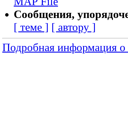
MAP File
Сообщения, упорядоч
[ теме ]
[ автору ]
Подробная информация о 