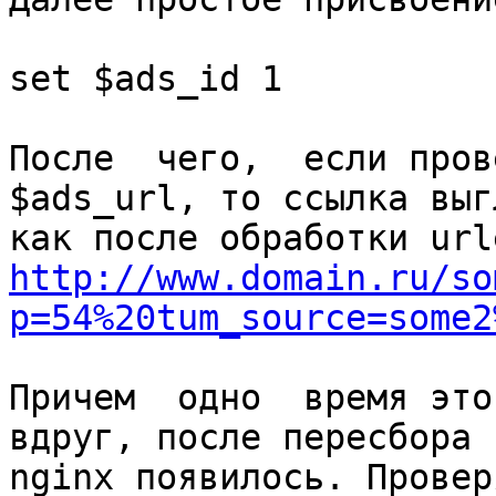
set $ads_id 1

После  чего,  если прове
$ads_url, то ссылка выг
http://www.domain.ru/so
p=54%20tum_source=some2
Причем  одно  время это
вдруг, после пересбора

nginx появилось. Провер