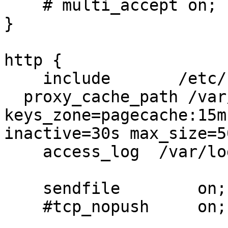
    # multi_accept on;

}

http {

    include       /etc/nginx/mime.types;

  proxy_cache_path /var/cache/nginx levels=2 
keys_zone=pagecache:15m

inactive=30s max_size=50
    access_log	/var/log/nginx/access.log;

    sendfile        on;

    #tcp_nopush     on;
