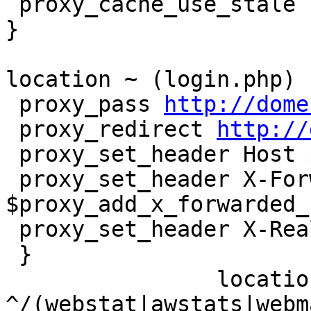
 proxy_cache_use_stale http_502 http_503 http_504;

}

location ~ (login.php) {
 proxy_pass 
http://dome
 proxy_redirect 
http://
 proxy_set_header Host $host;

 proxy_set_header X-Forwarded-For 
$proxy_add_x_forwarded_f
 proxy_set_header X-Real-IP $remote_addr;

 }

		location ~* 
^/(webstat|awstats|webm