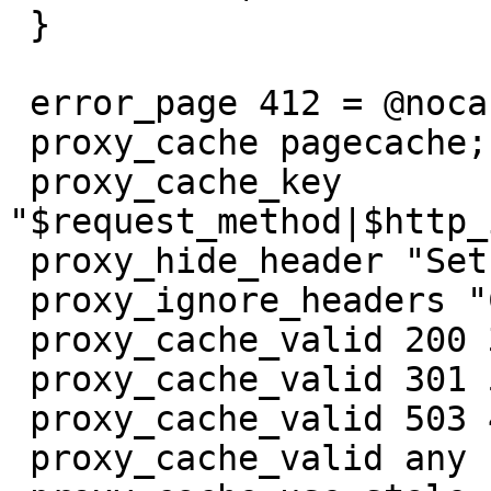
 }

 error_page 412 = @nocached;

 proxy_cache pagecache;

 proxy_cache_key

"$request_method|$http_
 proxy_hide_header "Set-Cookie";

 proxy_ignore_headers "Cache-Control" "Expires";

 proxy_cache_valid 200 302 304 30s;

 proxy_cache_valid 301 5m;

 proxy_cache_valid 503 4s;

 proxy_cache_valid any 1m;
