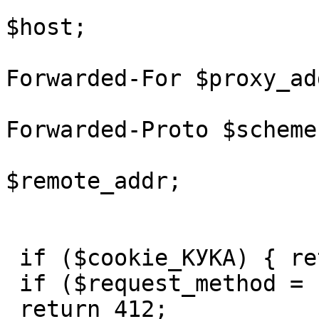
			proxy_set_header Host
$host;

			proxy_set_header X
Forwarded-For $proxy_ad
			proxy_set_header X
Forwarded-Proto $scheme;
			proxy_set_header X-Real-I
$remote_addr;

 if ($cookie_КУКА) { return 412; }

 if ($request_method = POST ) {

 return 412;
