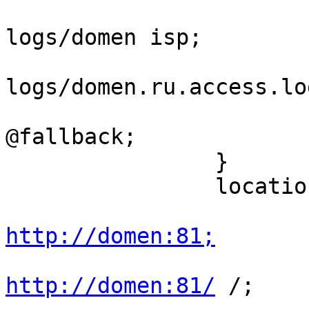
			access_log /var/www/ngin
logs/domen isp;

			access_log /var/www/http
logs/domen.ru.access.log
			error_page 404 =
@fallback;

		}

		location / {

http://domen:81;
http://domen:81/
 /;
