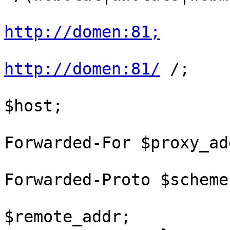
http://domen:81;
http://domen:81/
 /;

			proxy_set_header Host
$host;

			proxy_set_header X
Forwarded-For $proxy_ad
			proxy_set_header X
Forwarded-Proto $scheme;
			proxy_set_header X-Real-I
$remote_addr;
