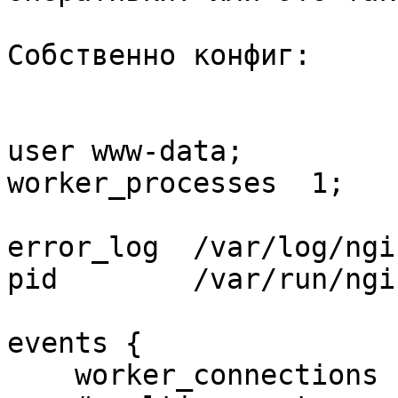
Собственно конфиг:

user www-data;

worker_processes  1;

error_log  /var/log/ngi
pid        /var/run/ngi
events {

    worker_connections  1024;
