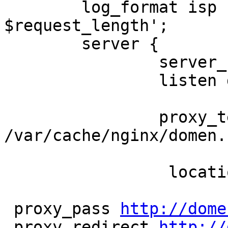
	log_format isp '$bytes_sent 
$request_length';

	server {

		server_name domen.ru www.domen.ru;

		listen domen.ru;

		proxy_temp_path 
/var/cache/nginx/domen.r
		 location @nocached {

 proxy_pass 
http://dome
 proxy_redirect 
http://