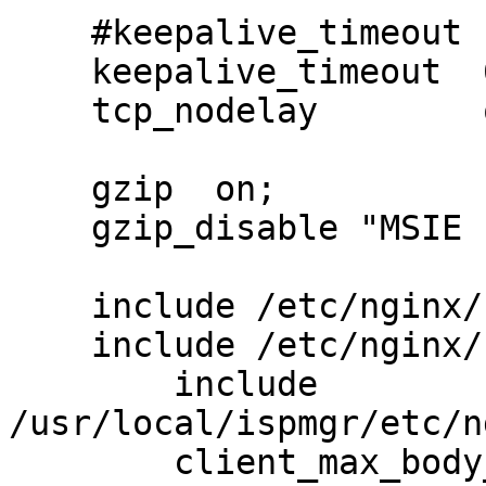
    #keepalive_timeout  0;

    keepalive_timeout  65;

    tcp_nodelay        on;

    gzip  on;

    gzip_disable "MSIE [1-6]\.(?!.*SV1)";

    include /etc/nginx/conf.d/*.conf;

    include /etc/nginx/sites-enabled/*;

	include 
/usr/local/ispmgr/etc/n
	client_max_body_size 2M;
