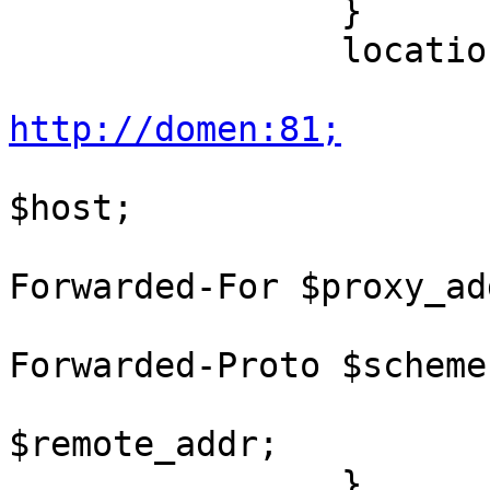
		}

		location @fallback {

http://domen:81;

			proxy_set_header Host
$host;

			proxy_set_header X
Forwarded-For $proxy_ad
			proxy_set_header X
Forwarded-Proto $scheme;
			proxy_set_header X-Real-I
$remote_addr;

		}
