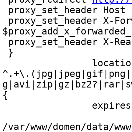
 proxy_set_header Host $host;

 proxy_set_header X-Forwarded-For 
$proxy_add_x_forwarded_f
 proxy_set_header X-Real-IP $remote_addr;

 }

		location ~*

^.+\.(jpg|jpeg|gif|png|
g|avi|zip|gz|bz2?|rar|sw
{

		expires 1m;

			root
/var/www/domen/data/www