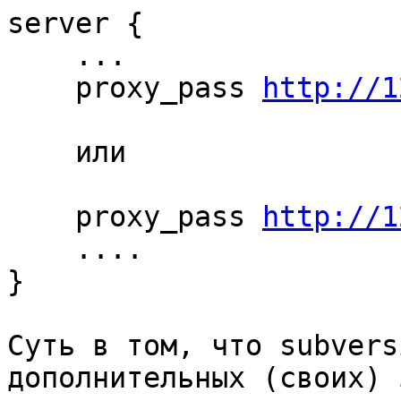
server {

    ...

    proxy_pass 
http://1
    или

    proxy_pass 
http://1
    ....

}

Суть в том, что subvers
дополнительных (своих) 