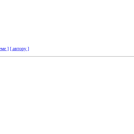
еме ]
[ автору ]