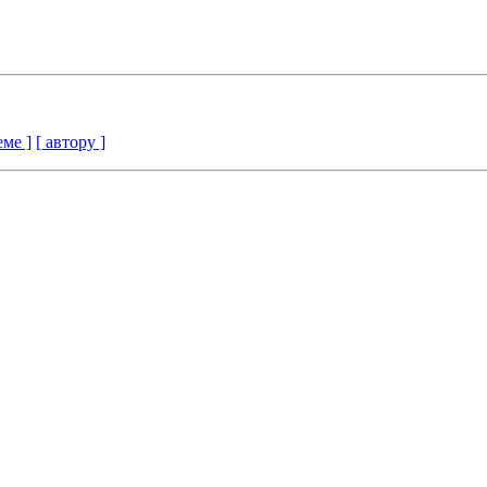
еме ]
[ автору ]