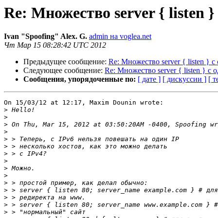
Re: Множество server { listen }
Ivan "Spoofing" Alex. G.
admin на voglea.net
Чт Мар 15 08:28:42 UTC 2012
Предыдущее сообщение:
Re: Множество server { listen } 
Следующее сообщение:
Re: Множество server { listen } с 
Сообщения, упорядоченные по:
[ дате ]
[ дискуссии ]
[ т
On 15/03/12 at 12:17, Maxim Dounin wrote:

>
>
>
>
>
>
>
>
>
>
>
>
>
>
>