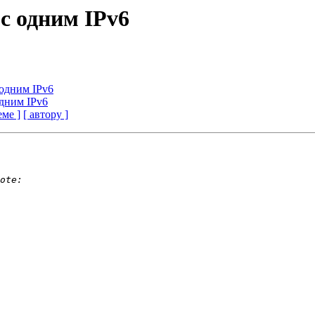
 с одним IPv6
с одним IPv6
одним IPv6
еме ]
[ автору ]