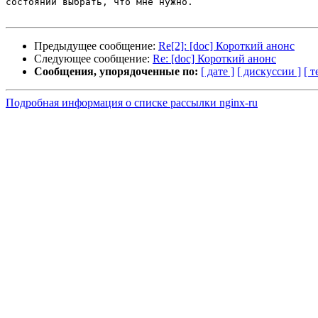
состоянии выбрать, что мне нужно.

Предыдущее сообщение:
Re[2]: [doc] Короткий анонс
Следующее сообщение:
Re: [doc] Короткий анонс
Сообщения, упорядоченные по:
[ дате ]
[ дискуссии ]
[ т
Подробная информация о списке рассылки nginx-ru