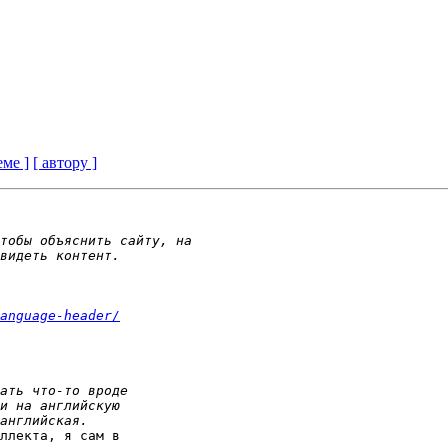
еме ]
[ автору ]
anguage-header/
ллекта, я сам в 
