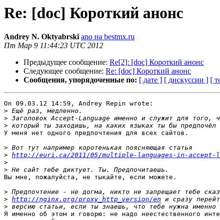
Re: [doc] Короткий анонс
Andrey N. Oktyabrski
ano на bestmx.ru
Пт Мар 9 11:44:23 UTC 2012
Предыдущее сообщение:
Re[2]: [doc] Короткий анонс
Следующее сообщение:
Re: [doc] Короткий анонс
Сообщения, упорядоченные по:
[ дате ]
[ дискуссии ]
[ т
On 09.03.12 14:59, Andrey Repin wrote:

>
>
>
У меня нет одного предпочтения для всех сайтов.

>
>
http://euri.ca/2011/05/multiple-languages-in-accept-l
>
>
Вы мне, пожалуйста, не тыкайте, если можете.

>
>
http://nginx.org/proxy_http_version/en
>
Я именно об этом и говорю: не надо неестественного инте