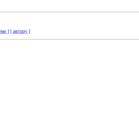
еме ]
[ автору ]