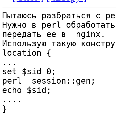
Пытаюсь разбраться с per
Нужно в perl обработать
передать ее в  nginx.

Использую такую констру
location {

...

set $sid 0;

perl  session::gen;

echo $sid;

....

}
