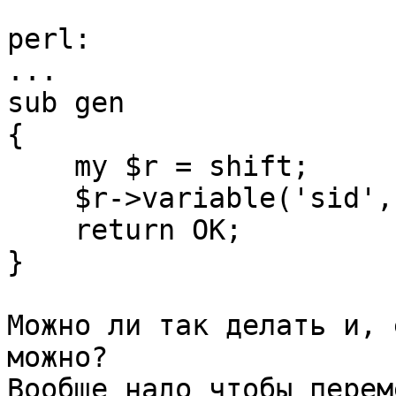
perl:

...

sub gen

{

    my $r = shift;

    $r->variable('sid', 'asdasdasd');

    return OK;

}

Можно ли так делать и, 
можно? 

Вообще надо чтобы перем