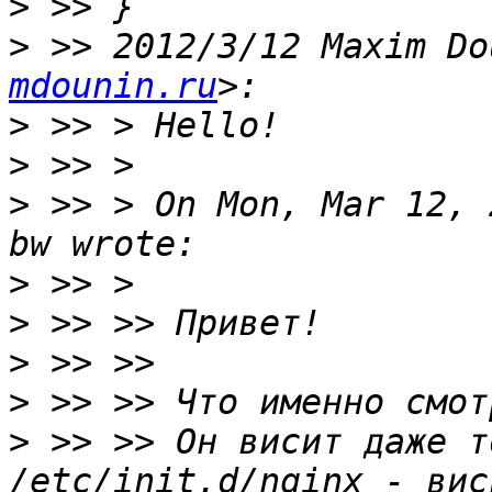
>
>
 >> 2012/3/12 Maxim Do
mdounin.ru
>
>
>
 >> > On Mon, Mar 12, 
>
>
>
>
>
 >> >> Он висит даже т