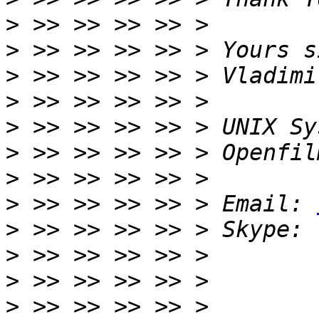
>
>
>
>
>
>
>
>
 >> >> >> >> > Email: 
>
>
>
>
 >> >> >> >> > 