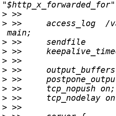
>
>
 >>     access_log  /v
>
>
>
>
>
>
>
>