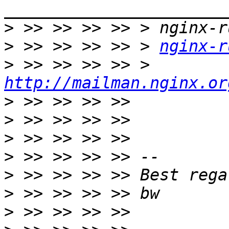
>
>
 >> >> >> >> > 
nginx-r
>
 >> >> >> >> > 
http://mailman.nginx.or
>
>
>
>
>
>
>