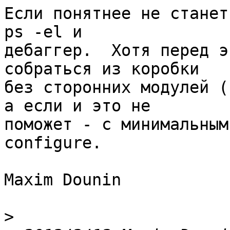
Если понятнее не станет
ps -el и 

дебаггер.  Хотя перед э
собраться из коробки 

без сторонних модулей (
а если и это не 

поможет - с минимальным
configure.

Maxim Dounin

>