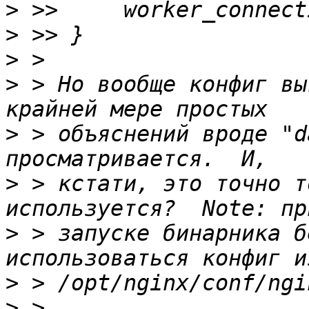
>
>
>
>
 > Но вообще конфиг вы
>
 > объяснений вроде "d
>
 > кстати, это точно т
>
 > запуске бинарника б
>
>