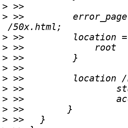
>
>
 >>         error_page
>
>
>
>
>
>
>
>
>