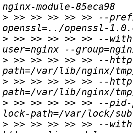
>
 >> >> >> >> >> --pref
>
 >> >> >> >> >> --with
>
 >> >> >> >> >> --http
>
 >> >> >> >> >> --http
>
 >> >> >> >> >> --pid-
>
 >> >> >> >> >> --with