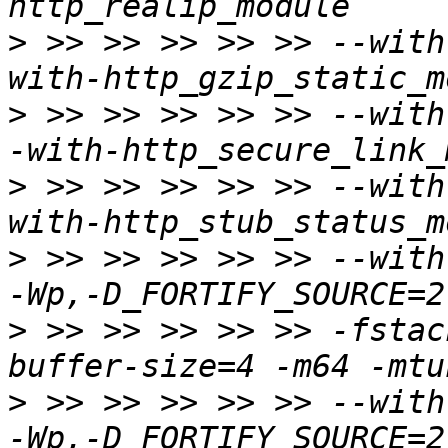
>
 >> >> >> >> >> --with
>
 >> >> >> >> >> --with
>
 >> >> >> >> >> --with
>
 >> >> >> >> >> --with
>
 >> >> >> >> >> -fstac
>
 >> >> >> >> >> --with