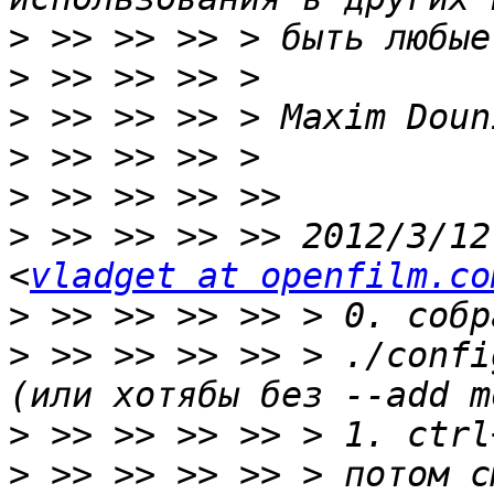
>
>
>
>
>
>
 >> >> >> >> 2012/3/12
<
vladget at openfilm.co
>
>
 >> >> >> >> > ./confi
>
>
 >> >> >> >> > потом с