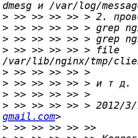
>
>
>
>
 >> >> >> >> > file 
>
>
>
>
 >> >> >> >> > 2012/3/
gmail.com
>