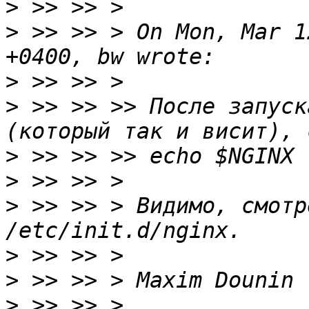
>
>
 >> >> > On Mon, Mar 1
>
>
 >> >> >> После запуск
>
>
>
 >> >> > Видимо, смотр
>
>
>