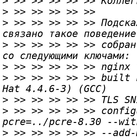
>
>
>
 >> >> >> >> >> Подска
>
 >> >> >> >> >> собран
>
>
 >> >> >> >> >> built 
>
>
 >> >> >> >> >> config
>
 >> >> >> >> >> --add-