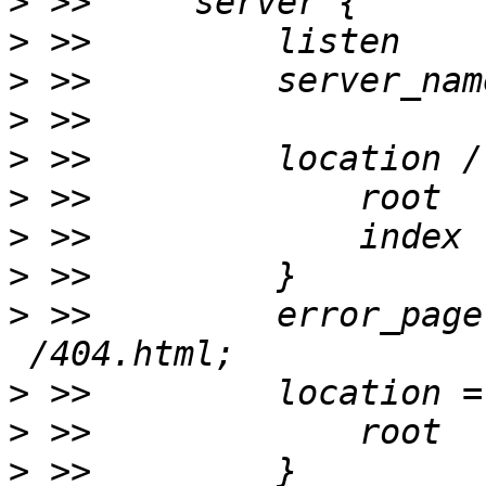
>
>
>
>
>
>
>
>
>
 >>         error_page
>
>
>