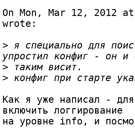
On Mon, Mar 12, 2012 at
wrote:

>
 я специально для поис
>
>
Как я уже написал - для
включить логгирование 

на уровне info, и посмо