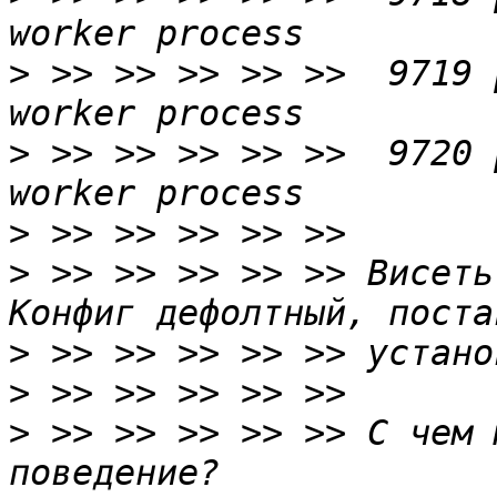
>
 >> >> >> >> >>  9719 
>
 >> >> >> >> >>  9720 
>
>
 >> >> >> >> >> Висеть
>
>
>
 >> >> >> >> >> С чем 