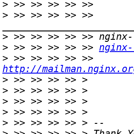
>
>
 >> >> >> >> >> 
>
>
 >> >> >> >> >> 
nginx-
>
 >> >> >> >> >> 
http://mailman.nginx.or
>
>
>
>
>
>