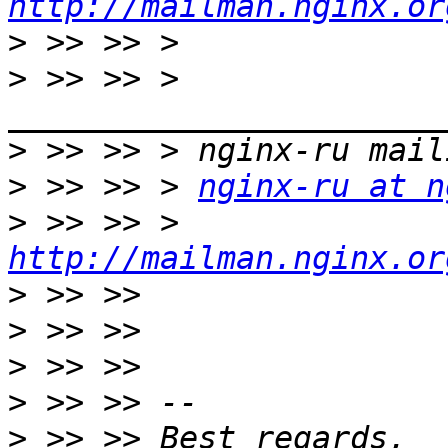
http://mailman.nginx.or
>
>
 >> >> > 
>
>
 >> >> > 
nginx-ru at n
>
 >> >> > 
http://mailman.nginx.or
>
>
>
>
>