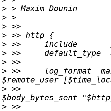
>
>
>
>
>
>
>
>
 >>     log_format  ma
>
 >>                   
>
 >>                   