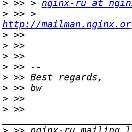
>
 >> > 
nginx-ru at ngin
>
 >> > 
http://mailman.nginx.or
>
>
>
>
>
>
>
>
 >> 
>