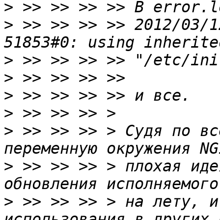
>
>
 >> >> >> >> 2012/03/1
>
>
>
>
>
 >> >> >> > Судя по вс
>
 >> >> >> > плохая иде
>
 >> >> >> > на лету, и