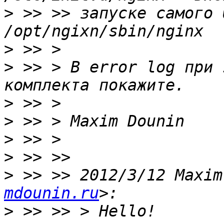
>
 >> >> запуске самого 
>
>
 >> > В error log при 
>
>
>
>
>
 >> >> 2012/3/12 Maxim
mdounin.ru
>