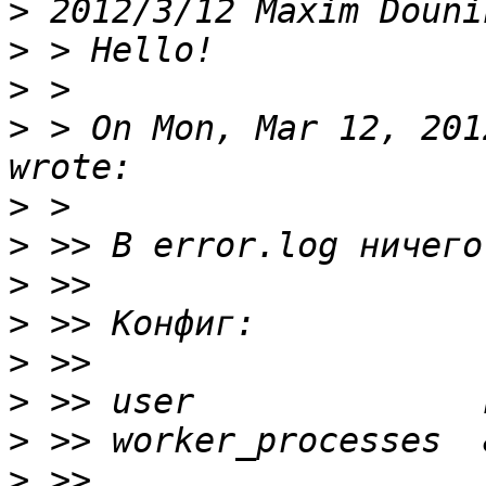
>
 2012/3/12 Maxim Douni
>
>
>
 > On Mon, Mar 12, 201
>
>
>
>
>
>
>
>