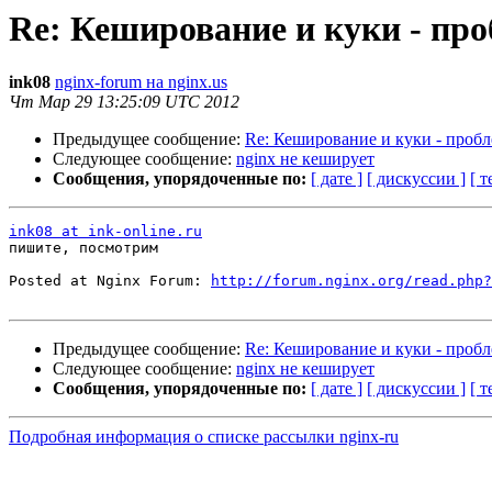
Re: Кеширование и куки - пр
ink08
nginx-forum на nginx.us
Чт Мар 29 13:25:09 UTC 2012
Предыдущее сообщение:
Re: Кеширование и куки - проб
Следующее сообщение:
nginx не кеширует
Сообщения, упорядоченные по:
[ дате ]
[ дискуссии ]
[ т
ink08 at ink-online.ru
пишите, посмотрим

Posted at Nginx Forum: 
http://forum.nginx.org/read.php?
Предыдущее сообщение:
Re: Кеширование и куки - проб
Следующее сообщение:
nginx не кеширует
Сообщения, упорядоченные по:
[ дате ]
[ дискуссии ]
[ т
Подробная информация о списке рассылки nginx-ru