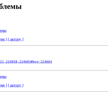
облемы
лемы
еме ]
[ автору ]
21,224058,224603#msg-224603
лемы
еме ]
[ автору ]