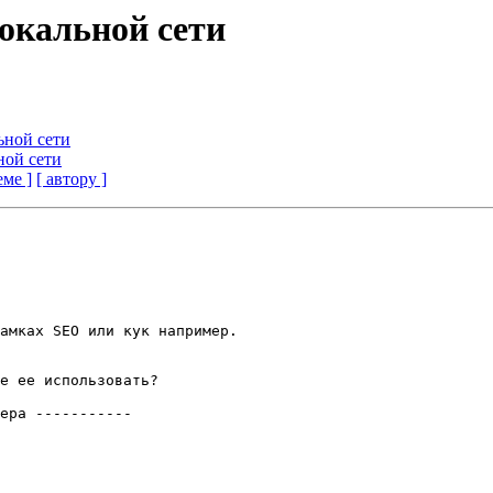
локальной сети
ьной сети
ной сети
еме ]
[ автору ]
амках SEO или кук например.

е ее использовать?

ера -----------
