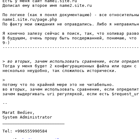
Есть у меня сайт name1.site.ru

Дописал ему второе имя name2.site.ru

По логике (как я понял документацию) - все относительны
name1.site.ru/page.php

По факту мои ожидания не оправдались. Либо я неправильн
Я конечно залезу сейчас в поиск, так, что холивар разво
В будущем, очень прошу быть посдержанней, понимаю, что 
9-)

-------------------------------------------------------
>
Тогда у меня будет 2 конфигурационных файла или один с 
несколько неудобно, так сложилось исторически.

>
потому что по крайней мере это не читабельно.

во вторых, зачем использовать сравнение, если определит
зачем выдергивать uri регуляркой, если есть $request_ur
-- 

Marat Bediev,

System Administrator

_________________________

Tel: +996555990584
