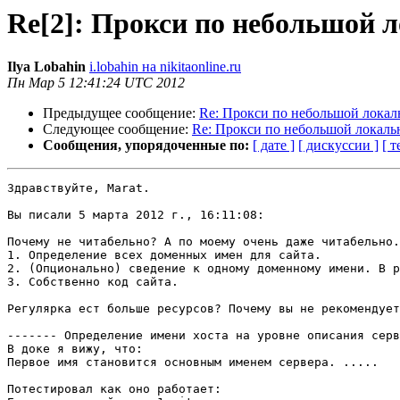
Re[2]: Прокси по небольшой 
Ilya Lobahin
i.lobahin на nikitaonline.ru
Пн Мар 5 12:41:24 UTC 2012
Предыдущее сообщение:
Re: Прокси по небольшой локал
Следующее сообщение:
Re: Прокси по небольшой локаль
Сообщения, упорядоченные по:
[ дате ]
[ дискуссии ]
[ т
Здравствуйте, Marat.

Вы писали 5 марта 2012 г., 16:11:08:

Почему не читабельно? А по моему очень даже читабельно.

1. Определение всех доменных имен для сайта.

2. (Опционально) сведение к одному доменному имени. В р
3. Собственно код сайта.

Регулярка ест больше ресурсов? Почему вы не рекомендует
------- Определение имени хоста на уровне описания серв
В доке я вижу, что:

Первое имя становится основным именем сервера. .....

Потестировал как оно работает:
