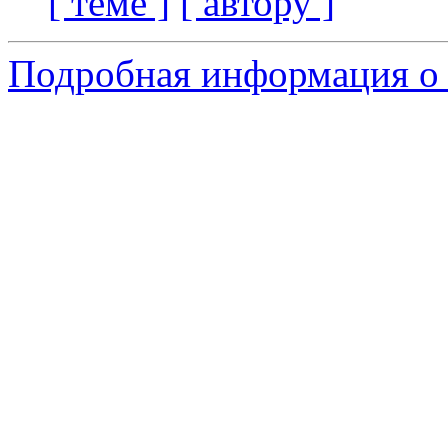
[ теме ]
[ автору ]
Подробная информация о 