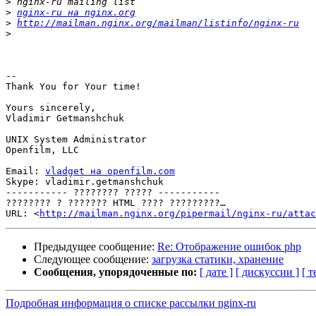
>
>
nginx-ru на nginx.org
>
http://mailman.nginx.org/mailman/listinfo/nginx-ru
>
-- 

Thank You for Your time!

Yours sincerely,

Vladimir Getmanshchuk

UNIX System Administrator

Openfilm, LLC

Email: 
vladget на openfilm.com
Skype: vladimir.getmanshchuk

----------- ???????? ????? -----------

???????? ? ??????? HTML ???? ?????????…

URL: <
http://mailman.nginx.org/pipermail/nginx-ru/attac
Предыдущее сообщение:
Re: Отображение ошибок php
Следующее сообщение:
загрузка статики, хранение
Сообщения, упорядоченные по:
[ дате ]
[ дискуссии ]
[ т
Подробная информация о списке рассылки nginx-ru