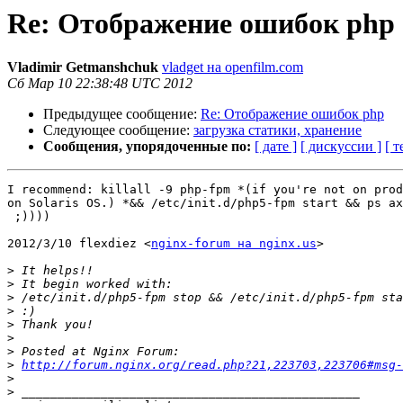
Re: Отображение ошибок php
Vladimir Getmanshchuk
vladget на openfilm.com
Сб Мар 10 22:38:48 UTC 2012
Предыдущее сообщение:
Re: Отображение ошибок php
Следующее сообщение:
загрузка статики, хранение
Сообщения, упорядоченные по:
[ дате ]
[ дискуссии ]
[ т
I recommend: killall -9 php-fpm *(if you're not on prod
on Solaris OS.) *&& /etc/init.d/php5-fpm start && ps ax
 ;))))

2012/3/10 flexdiez <
nginx-forum на nginx.us
>

>
>
>
>
>
>
>
>
http://forum.nginx.org/read.php?21,223703,223706#msg-
>
>