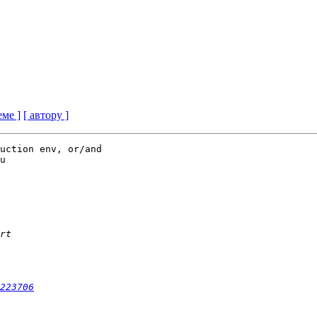
еме ]
[ автору ]
uction env, or/and

u

223706