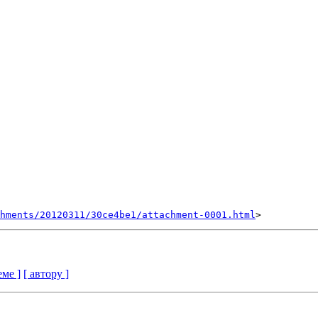
hments/20120311/30ce4be1/attachment-0001.html
еме ]
[ автору ]