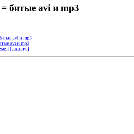
 = битые avi и mp3
 битые avi и mp3
итые avi и mp3
еме ]
[ автору ]