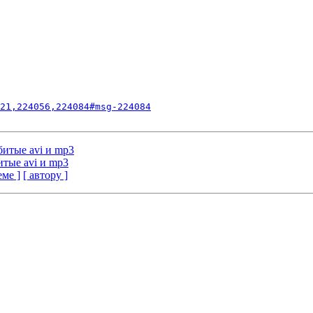
21,224056,224084#msg-224084
 битые avi и mp3
итые avi и mp3
еме ]
[ автору ]