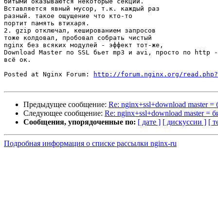
битыми оказываются некоторые секции.

Вставляется явный мусор, т.к. каждый раз

разный. такое ощущение что кто-то

портит память втихаря.

2. gzip отключал, кешированием запросов

тоже колдовал, пробовал собрать чистый

nginx без всяких модулей - эффект тот-же,

Download Master по SSL бьет mp3 и avi, просто по http -

всё ок.

Posted at Nginx Forum: 
http://forum.nginx.org/read.php?
Предыдущее сообщение:
Re: nginx+ssl+download master =
Следующее сообщение:
Re: nginx+ssl+download master = б
Сообщения, упорядоченные по:
[ дате ]
[ дискуссии ]
[ т
Подробная информация о списке рассылки nginx-ru