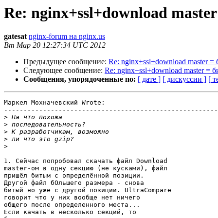
Re: nginx+ssl+download master
gatesat
nginx-forum на nginx.us
Вт Мар 20 12:27:34 UTC 2012
Предыдущее сообщение:
Re: nginx+ssl+download master =
Следующее сообщение:
Re: nginx+ssl+download master = б
Сообщения, упорядоченные по:
[ дате ]
[ дискуссии ]
[ т
Маркел Мохначевский Wrote:

-------------------------------------------------------

>
>
>
>
>
1. Сейчас попробовал скачать файл Download

master-ом в одну секцию (не кусками), файл

пришёл битым с определённой позиции.

Другой файл бОльшего размера - снова

битый но уже с другой позиции. UltraCompare

говорит что у них вообще нет ничего

общего после определенного места...

Если качать в несколько секций, то
