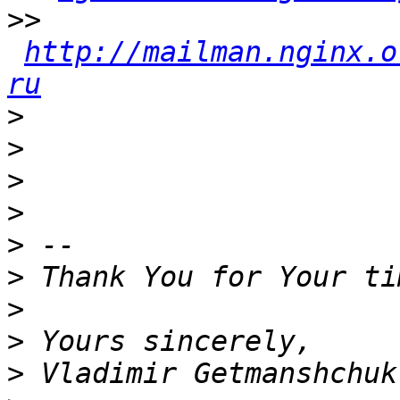
>>
http://mailman.nginx.o
ru
>
>
>
>
>
>
>
>
>