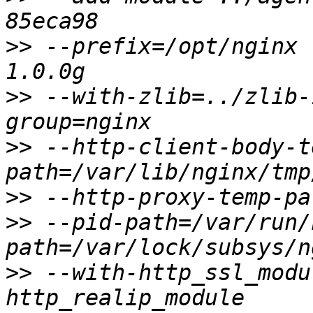
>>
 --prefix=/opt/nginx 
>>
 --with-zlib=../zlib-
>>
 --http-client-body-t
>>
>>
 --pid-path=/var/run/
>>
 --with-http_ssl_modu