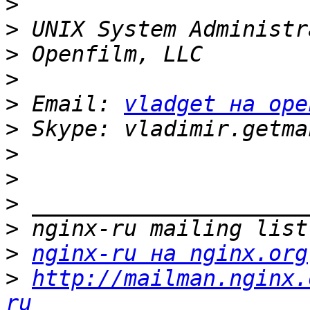
>
>
>
>
>
 Email: 
vladget на ope
>
>
>
>
>
>
nginx-ru на nginx.org
>
http://mailman.nginx.
ru