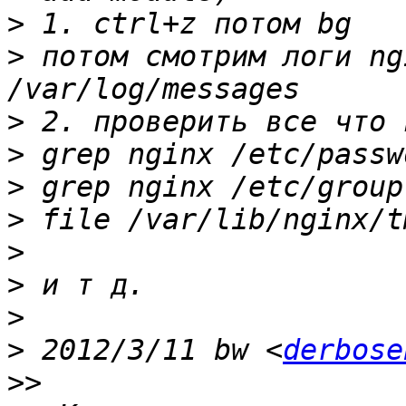
>
>
 потом смотрим логи ng
>
>
>
>
>
>
>
>
 2012/3/11 bw <
derbose
>>