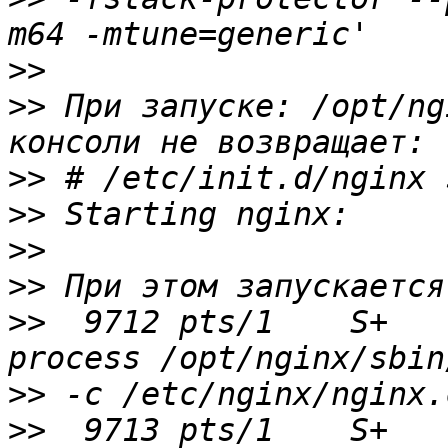
>>
>>
 При запуске: /opt/ng
>>
>>
>>
>>
>>
  9712 pts/1    S+   
>>
>>
  9713 pts/1    S+   