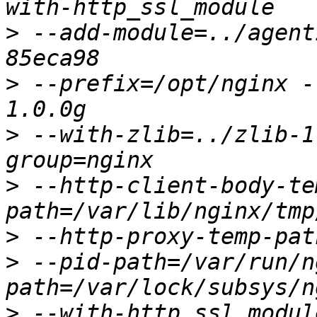
>
 --add-module=../agent
>
 --prefix=/opt/nginx -
>
 --with-zlib=../zlib-1
>
 --http-client-body-te
>
>
 --pid-path=/var/run/n
>