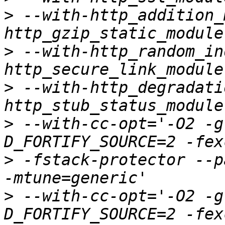
>
 --with-http_addition_
>
 --with-http_random_in
>
 --with-http_degradati
>
 --with-cc-opt='-O2 -g
>
 -fstack-protector --p
>
 --with-cc-opt='-O2 -g