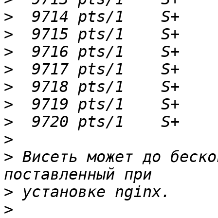
>
>
>
>
>
>
>
>
>
 Висеть может до беско
>
>