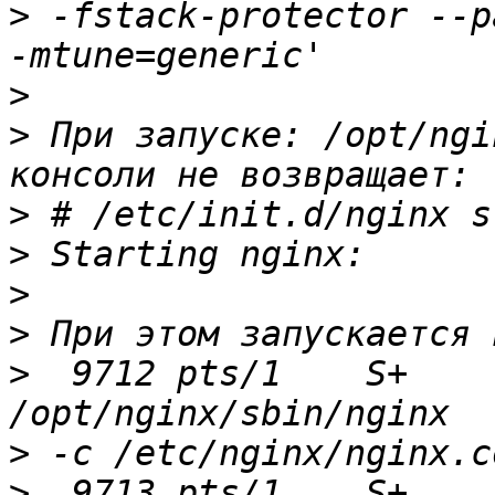
>
 -fstack-protector --p
>
>
 При запуске: /opt/ngi
>
>
>
>
>
  9712 pts/1    S+    
>
>