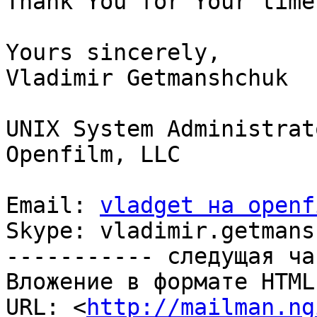
Thank You for Your time!
Yours sincerely,

Vladimir Getmanshchuk

UNIX System Administrato
Openfilm, LLC

Email: 
vladget на openf
Skype: vladimir.getmans
----------- следущая ча
Вложение в формате HTML
URL: <
http://mailman.ng