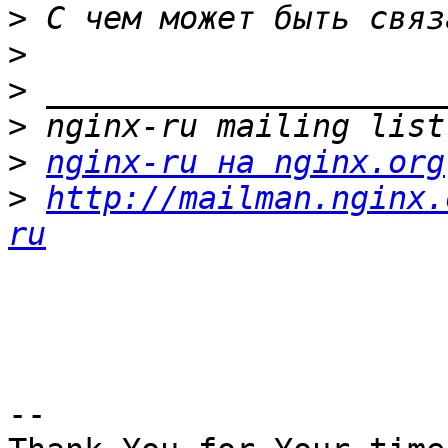
>
>
>
>
>
nginx-ru на nginx.org
>
http://mailman.nginx.
ru
-- 
