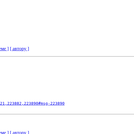
еме ]
[ автору ]
21,223882,223890#msg-223890
еме ]
[ автору ]