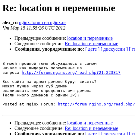
Re: location и переменные
alex_ru
nginx-forum на nginx.us
Чт Мар 15 11:55:26 UTC 2012
Предыдущее сообщение:
location и переменные
Следующее сообщение:
Re: location и переменные
Сообщения, упорядоченные по:
[ дате ]
[ дискуссии ]
[ т
В моей прошлой теме обсуждалось в самом

начале как выдерать переменные из

запроса 
http://forum.nginx.org/read.php?21,223817
Все сайты на одном домене будут висеть?

Может лучше через суб домен

реализовать или определять имя домена

(если много доменов с одним IP)?

Posted at Nginx Forum: 
http://forum.nginx.org/read.php?
Предыдущее сообщение:
location и переменные
Следующее сообщение:
Re: location и переменные
Сообщения, упорядоченные по:
[ дате ]
[ дискуссии ]
[ т