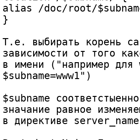
alias /doc/root/$subname
}

Т.е. выбирать корень са
зависимости от того как
в имени ("например для 
$subname=www1")

$subname соответстыенно
значание равное изменяе
в директиве server_name.