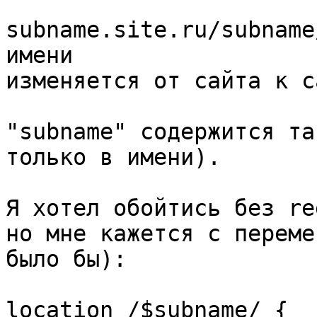
subname.site.ru/subname
имени

изменяется от сайта к с
"subname" содержится та
только в имени).

Я хотел обойтись без re
но мне кажется с переме
было бы):

location /$subname/ {
