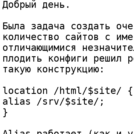
Добрый день.

Была задача создать оче
количество сайтов с имен
отличающимися незначите
плодить конфиги решил р
такую конструкцию:

location /html/$site/ {

alias /srv/$site/;

}

Alias работает (как и у