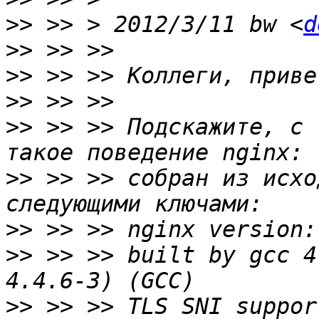
>>
 >> > 2012/3/11 bw <
d
>>
>>
>>
>>
 >> >> Подскажите, с 
>>
 >> >> собран из исхо
>>
>>
 >> >> built by gcc 4
>>