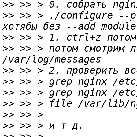
>>
>>
 >> > ./configure --p
>>
>>
 >> > потом смотрим л
>>
>>
>>
>>
>>
>>
>>