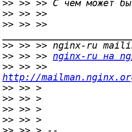
>>
>>
>>
 >> >> 
>>
>>
 >> >> 
nginx-ru на ng
>>
 >> >> 
http://mailman.nginx.or
>>
>>
>>
>>
>>