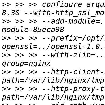
>>
 >> >> configure argu
>>
 >> >> --add-module=.
>>
 >> >> --prefix=/opt/
>>
 >> >> --with-zlib=..
>>
 >> >> --http-client-
>>
 >> >> --http-proxy-t