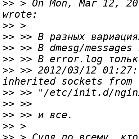
>>
 > On Mon, Mar 12, 20
>>
>>
>>
>>
>>
 >> 2012/03/12 01:27:
>>
>>
>>
>>
>>
 > Судя по всему, кто