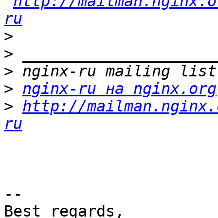
http://mailman.nginx.o
ru
>
>
>
>
nginx-ru на nginx.org
>
http://mailman.nginx.
ru
-- 

Best regards,
