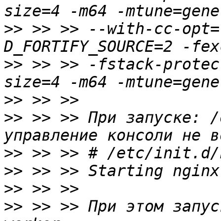
>>
 >> >> --with-cc-opt=
>>
 >> >> -fstack-protec
>>
>>
 >> >> При запуске: /
>>
>>
>>
>>
 >> >> При этом запус