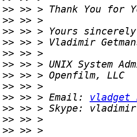
>>
>>
>>
>>
>>
>>
>>
>>
>>
 >> > Email: 
vladget 
>>
>>
>>