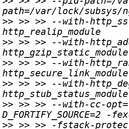
>>
 >> >> --pid-path=/va
>>
 >> >> --with-http_ss
>>
 >> >> --with-http_ad
>>
 >> >> --with-http_ra
>>
 >> >> --with-http_de
>>
 >> >> --with-cc-opt=
>>
 >> >> -fstack-protec