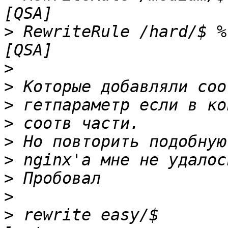
>
 RewriteRule /hard/$ %{
>
>
>
>
>
>
>
>
>
 rewrite easy/$ 	$request_filename?dif=1 