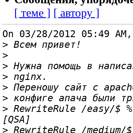
[ теме ]
[ автору ]
On 03/28/2012 05:49 AM,
>
>
>
>
>
>
>
 RewriteRule /easy/$ %{
>
 RewriteRule /medium/$ 