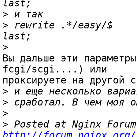
>
>
 rewrite .*/easy/$ 	$request_filename?dif=1 
>
Вы дальше эти параметры
fcgi/scgi....) или 

проксируете на другой с
>
>
>
>
http://forum.nginx.org/