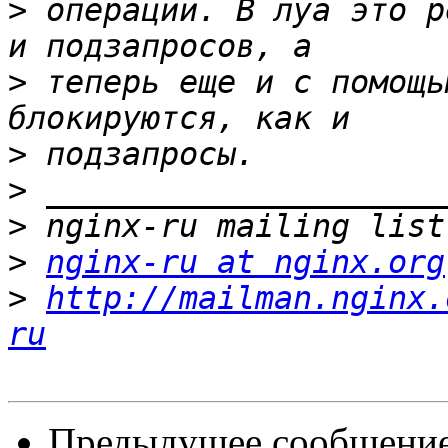
>
 операций. В луа это р
>
 теперь еще и с помощь
>
>
>
>
nginx-ru at nginx.org
>
http://mailman.nginx.
ru
Предыдущее сообщени