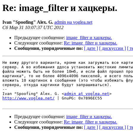
Re: image_filter и хацкеры.
Ivan "Spoofing" Alex. G.
admin на voglea.net
Сб Мар 31 10:07:37 UTC 2012
Предыдущее сообщение:
image_filter и хацкеры.
Следующее сообщение:
Re: image_filter и хацкеры.
Сообщения, упорядоченные по:
[ дате ]
[ дискуссии ]
[ т
Не вижу другого варианта, кроме как загружать все карти
сервер. А во избежания ддоса установить жестокие лимиты
файла можеть быть не более 10мб, и если файл прошел про
картинка", то не более 4096х4096 пикселей, и всего поль
вложить 10 картинок в сообщение (это чтобы избежать флу
сервера, откуда картинки будут запрашиваться).

-- 

Ivan "Spoofing" Alex. G. <
admin at voglea.net
http://www.voglea.net/
 | GnuPG: 0x7896EC55

Предыдущее сообщение:
image_filter и хацкеры.
Следующее сообщение:
Re: image_filter и хацкеры.
Сообщения, упорядоченные по:
[ дате ]
[ дискуссии ]
[ т