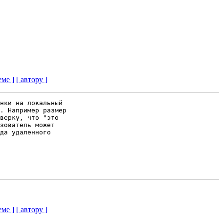
еме ]
[ автору ]
нки на локальный

. Например размер

верку, что "это

зователь может

да удаленного

еме ]
[ автору ]