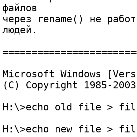
файлов

через rename() не работ
людей.

=======================
Microsoft Windows [Vers
(C) Copyright 1985-2003
H:\>echo old file > fil
H:\>echo new file > fil