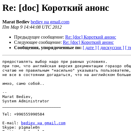
Re: [doc] Короткий анонс
Marat Bediev
bediev на gmail.com
Пт Мар 9 14:44:08 UTC 2012
Предыдущее сообщение:
Re: [doc] Короткий анонс
Следующее сообщение:
Re: [doc] Короткий анонс
Сообщения, упорядоченные по:
[ дате ]
[ дискуссии ]
[ т
предоставлять выбор надо при равных условиях.

при том, что английская версия документации гораздо общ
счатаю не правильным "насильно" указывать пользователю,
не все в состоянии догадаться, что на английском больше
имхо, само собой..

-- 

Marat Bediev,

System Administrator

_________________________

Tel: +996555990584

E-mail: 
bediev на gmail.com
Skype: p1gmale0n
