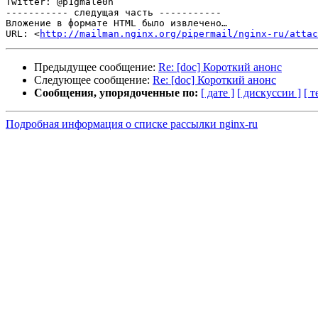
Twitter: @p1gmale0n

----------- следущая часть -----------

Вложение в формате HTML было извлечено…

URL: <
http://mailman.nginx.org/pipermail/nginx-ru/attac
Предыдущее сообщение:
Re: [doc] Короткий анонс
Следующее сообщение:
Re: [doc] Короткий анонс
Сообщения, упорядоченные по:
[ дате ]
[ дискуссии ]
[ т
Подробная информация о списке рассылки nginx-ru