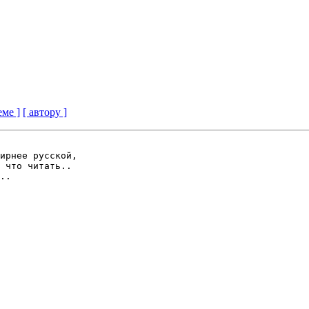
еме ]
[ автору ]
ирнее русской,

 что читать..

..
