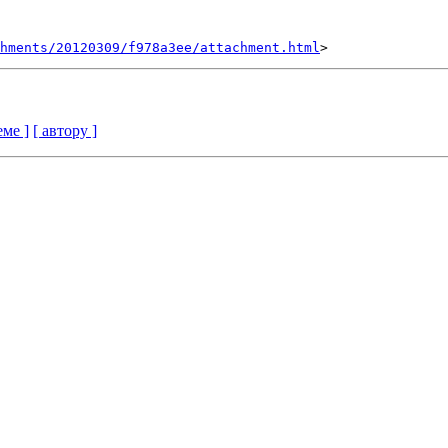
hments/20120309/f978a3ee/attachment.html
еме ]
[ автору ]