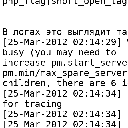
php_flag[short_open_tag
В логах это выглядит так
[25-Mar-2012 02:14:29] 
busy (you may need to 

increase pm.start_serve
pm.min/max_spare_server
children, there are 6 i
[25-Mar-2012 02:14:34] 
for tracing

[25-Mar-2012 02:14:34] 
[25-Mar-2012 02:14:34] 