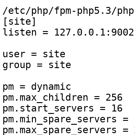
/etc/php/fpm-php5.3/php
[site]

listen = 127.0.0.1:9002

user = site

group = site

pm = dynamic

pm.max_children = 256

pm.start_servers = 16

pm.min_spare_servers = 1
pm.max_spare_servers = 2