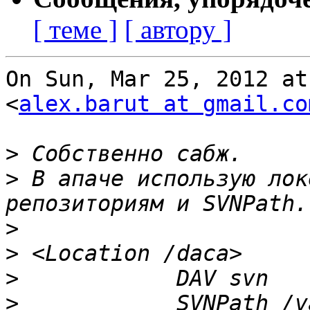
[ теме ]
[ автору ]
On Sun, Mar 25, 2012 at
<
alex.barut at gmail.co
>
>
 В апаче использую лок
>
>
>
>