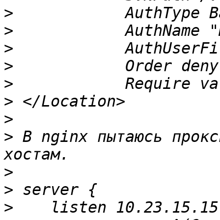
>
>
>
>
>
>
>
>
 В nginx пытаюсь прокс
>
>
>