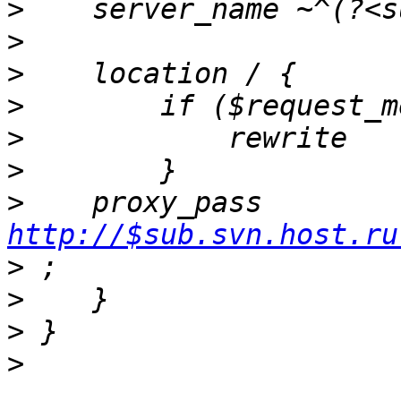
>
>
>
>
>
>
>
    proxy_pass 
http://$sub.svn.host.ru
>
>
>
>