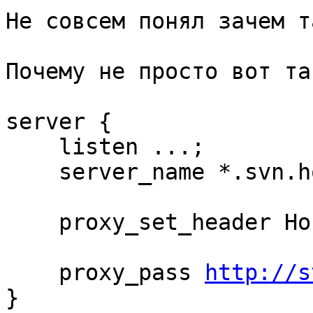
Не совсем понял зачем т
Почему не просто вот так
server {

    listen ...;

    server_name *.svn.host.ru;

    proxy_set_header Host $host;

    proxy_pass 
http://s
}
