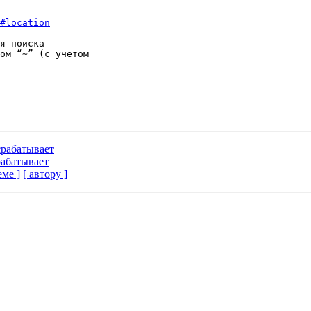
#location
я поиска 

ом “~” (с учётом 

 срабатывает
рабатывает
еме ]
[ автору ]