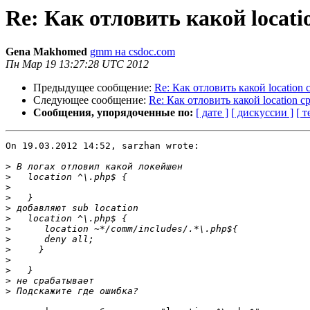
Re: Как отловить какой locat
Gena Makhomed
gmm на csdoc.com
Пн Мар 19 13:27:28 UTC 2012
Предыдущее сообщение:
Re: Как отловить какой location
Следующее сообщение:
Re: Как отловить какой location с
Сообщения, упорядоченные по:
[ дате ]
[ дискуссии ]
[ т
On 19.03.2012 14:52, sarzhan wrote:

>
>
>
>
>
>
>
>
>
>
>
>
>