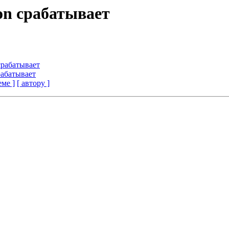
ion срабатывает
 срабатывает
рабатывает
еме ]
[ автору ]