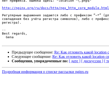
нет префикса. ошибка здесь: "location ^\.php$"

http://nginx.org/ru/docs/http/ngx_http_core_module.html
Регулярные выражения задаются либо с префиксом “~*” (дл
совпадения без учёта регистра символов), либо с префикс
регистра).

-- 

Best regards,

  Gena

Предыдущее сообщение:
Re: Как отловить какой location
Следующее сообщение:
Re: Как отловить какой location с
Сообщения, упорядоченные по:
[ дате ]
[ дискуссии ]
[ т
Подробная информация о списке рассылки nginx-ru