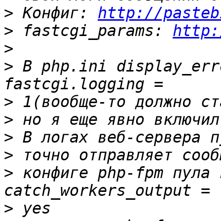
>
 Конфиг: 
http://pasteb
>
 fastcgi_params: 
http:
>
>
 В php.ini display_err
>
>
>
>
>
 конфиге php-fpm пула 
>