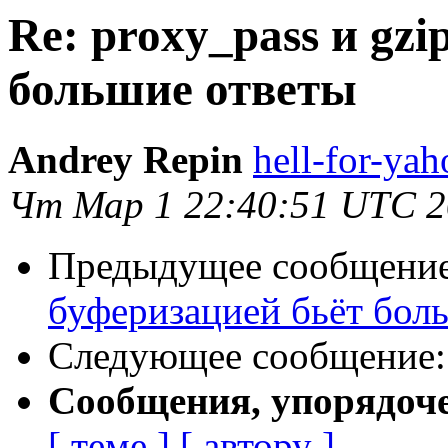
Re: proxy_pass и gzi
большие ответы
Andrey Repin
hell-for-yah
Чт Мар 1 22:40:51 UTC 
Предыдущее сообщени
буферизацией бьёт бол
Следующее сообщение
Сообщения, упорядоч
[ теме ]
[ автору ]