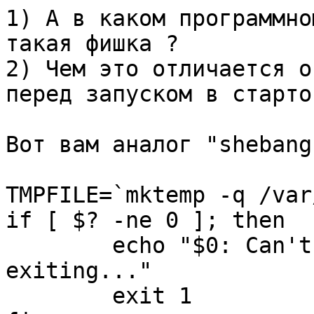
1) А в каком программно
такая фишка ?

2) Чем это отличается о
перед запуском в старто
Вот вам аналог "shebang
TMPFILE=`mktemp -q /var
if [ $? -ne 0 ]; then

        echo "$0: Can't create temp file, 
exiting..."

        exit 1
