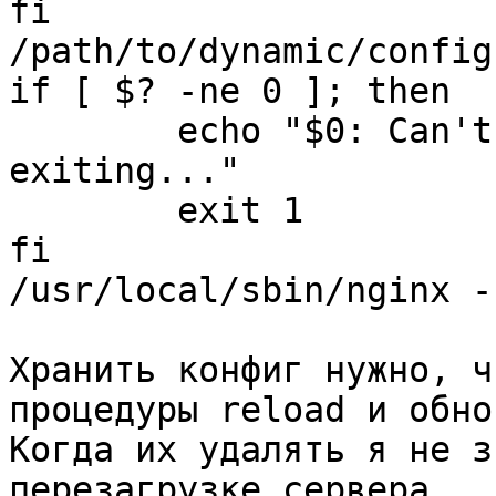
fi

/path/to/dynamic/config
if [ $? -ne 0 ]; then

        echo "$0: Can't generate config, 
exiting..."

        exit 1

fi

/usr/local/sbin/nginx -
Хранить конфиг нужно, ч
процедуры reload и обно
Когда их удалять я не з
перезагрузке сервера.
