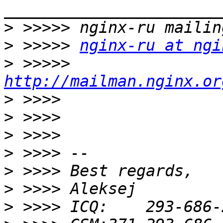
>
>
 >>>>> 
nginx-ru at ngi
>
 >>>>> 
http://mailman.nginx.or
>
>
>
>
>
>
>