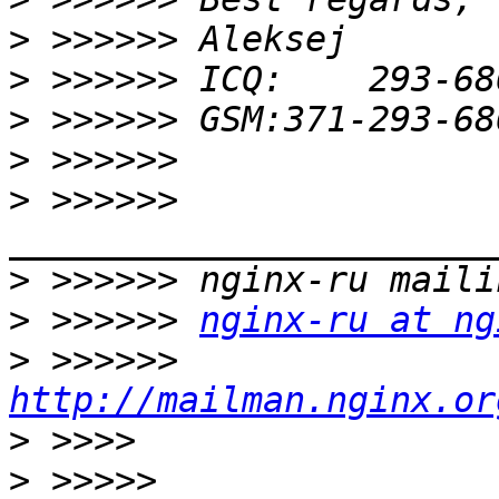
>
>
>
>
>
 >>>>>> 
>
>
 >>>>>> 
nginx-ru at ng
>
 >>>>>> 
http://mailman.nginx.or
>
>
 >>>>> 