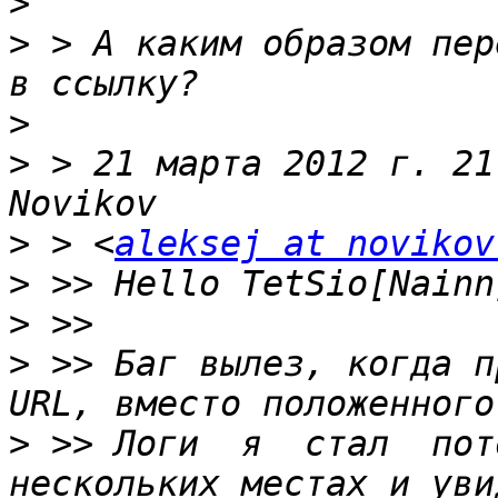
>
>
 > А каким образом пер
>
>
 > 21 марта 2012 г. 21
>
 > <
aleksej at novikov
>
>
>
 >> Баг вылез, когда п
>
 >> Логи  я  стал  пот