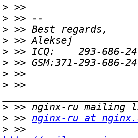
>
>
>
>
>
>
>
>
 >> 
>
>
 >> 
nginx-ru at nginx.
>
 >> 