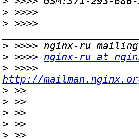
>
>
>
 >>>> 
>
>
 >>>> 
nginx-ru at ngin
>
 >>>> 
http://mailman.nginx.or
>
>
>
>
>