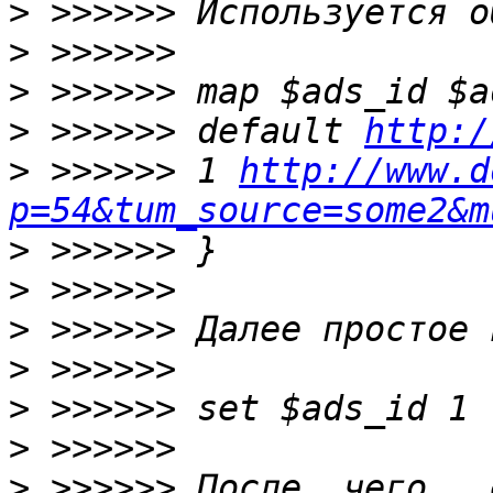
>
>
>
>
 >>>>>> default 
http:/
>
 >>>>>> 1 
http://www.d
p=54&tum_source=some2&m
>
>
>
>
>
>
>
 >>>>>> После  чего,  