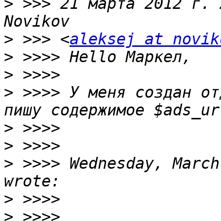
>
 >>> 21 марта 2012 г. 
>
 >>> <
aleksej at novik
>
>
>
 >>>> У меня создан от
>
>
>
 >>>> Wednesday, March
>
>