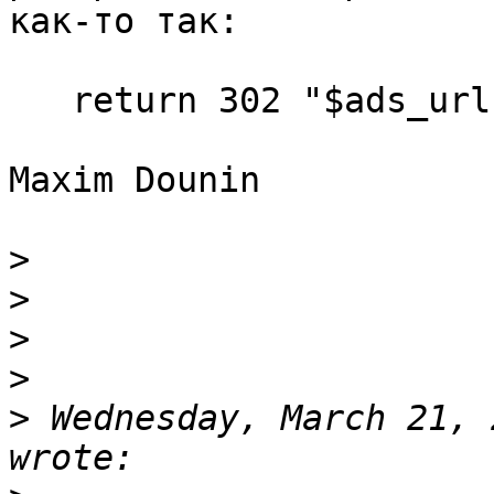
как-то так:

   return 302 "$ads_url";

Maxim Dounin

>
>
>
>
>
 Wednesday, March 21, 