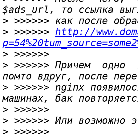
>
>
 >>>>>> 
http://www.dom
p=54%20tum_source=some2
>
>
 >>>>>> Причем  одно  
>
 >>>>>> nginx появилос
>
>
>