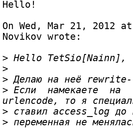
Hello!

On Wed, Mar 21, 2012 at
Novikov wrote:

>
>
>
>
 Если  намекаете  на  
>
>