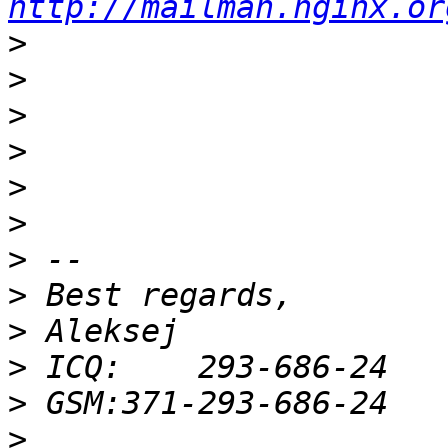
http://mailman.nginx.or
>
>
>
>
>
>
>
>
>
>
>
>