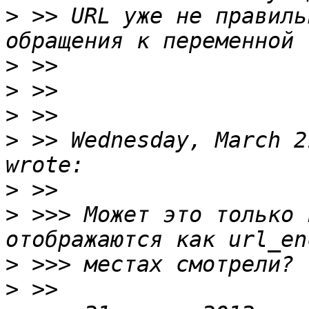
>
 >> URL уже не правиль
>
>
>
>
 >> Wednesday, March 2
>
>
 >>> Может это только 
>
>