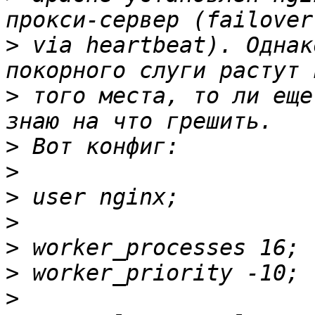
>
 via heartbeat). Однак
>
 того места, то ли еще
>
>
>
>
>
>
>