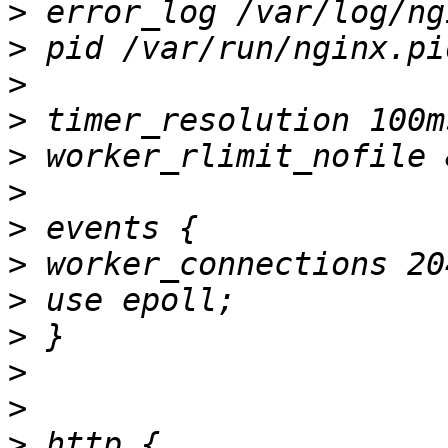
>
>
>
>
>
>
>
>
>
>
>
>
>