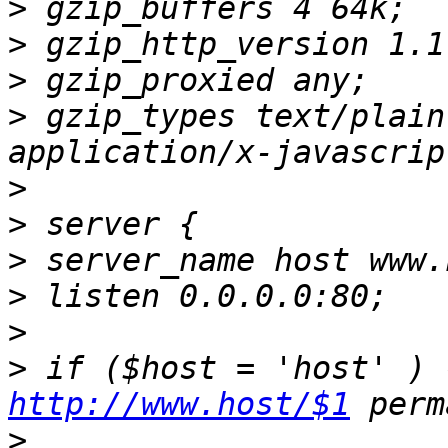
>
>
>
>
 gzip_types text/plain
>
>
>
>
>
>
http://www.host/$1
>