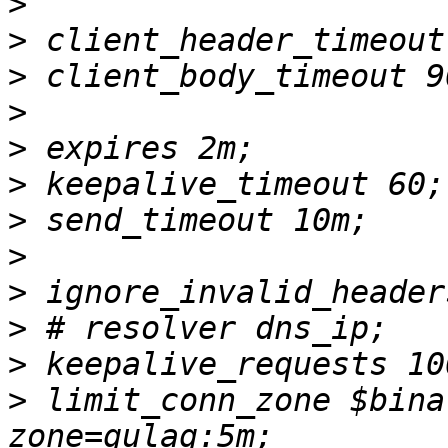
>
>
>
>
>
>
>
>
>
>
>
>
 limit_conn_zone $bina