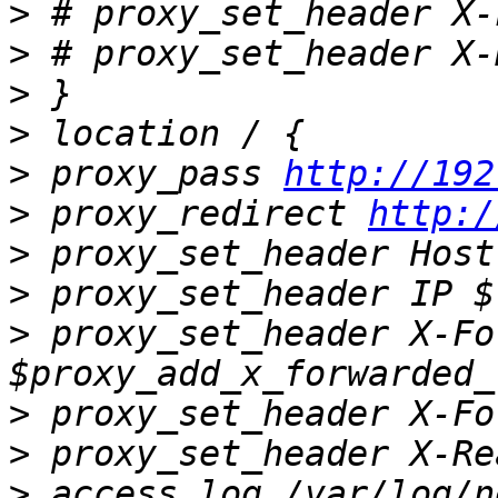
>
>
>
>
>
 proxy_pass 
http://192
>
 proxy_redirect 
http:/
>
>
>
 proxy_set_header X-Fo
>
>
>
 access_log /var/log/n