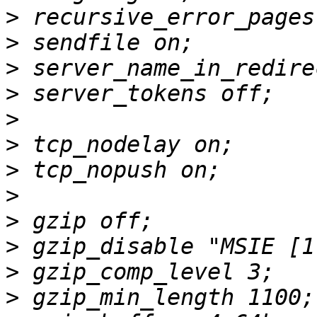
>
>
>
>
>
>
>
>
>
>
>
>