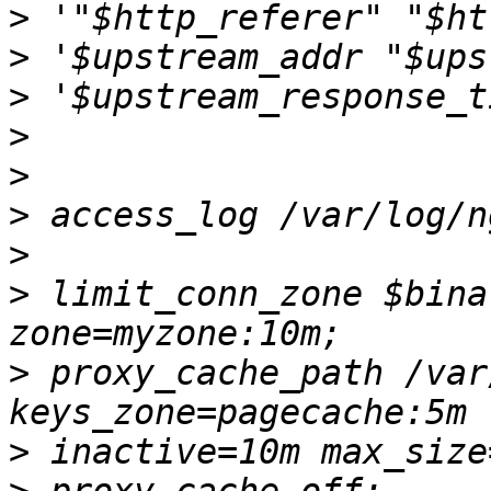
>
>
>
>
>
>
>
>
 limit_conn_zone $bina
>
 proxy_cache_path /var
>