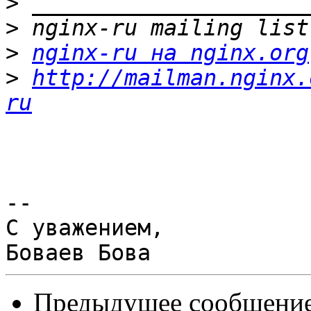
>
>
>
nginx-ru на nginx.org
>
http://mailman.nginx.
ru
-- 

С уважением,

Предыдущее сообщени