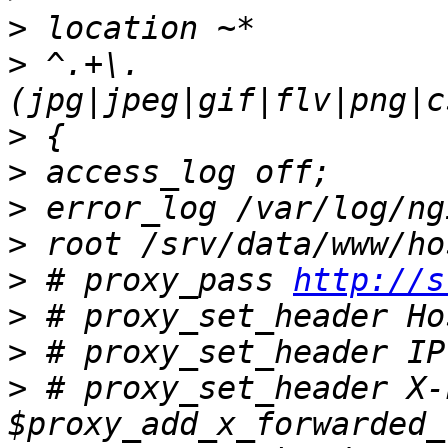
>
>
 ^.+\.
>
>
>
>
>
 # proxy_pass 
http://s
>
>
>
 # proxy_set_header X-