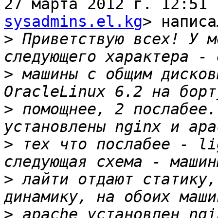
27 марта 2012 г. 12:51 
sysadmins.el.kg
> написа
>
 Приветствую всех! У м
>
 машины с общим дисков
>
 помощнее, 2 послабее.
>
 тех что послабее - li
>
 лайти отдают статику,
>
 apache установлен ngi