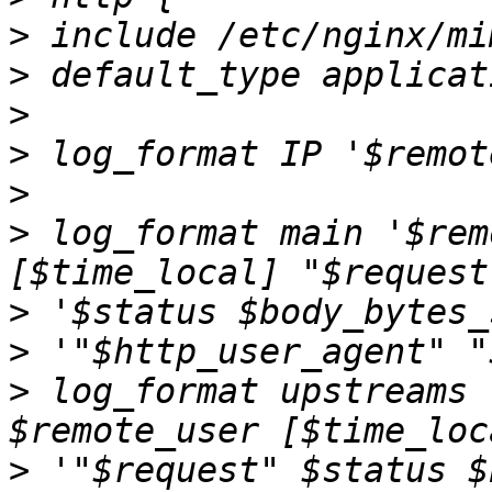
>
>
>
>
>
>
 log_format main '$rem
>
>
>
 log_format upstreams 
>