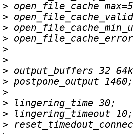
>
>
>
>
>
>
>
>
>
>
>
>