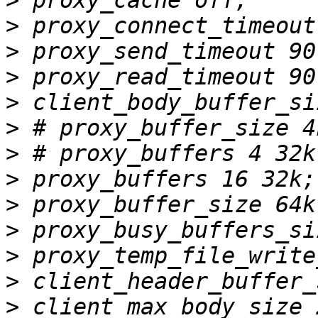
>
>
>
>
>
>
>
>
>
>
>
>
>