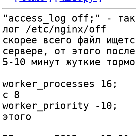
"access_log off;" - так
лог /etc/nginx/off

скорее всего файл ищетс
сервере, от этого после

5-10 минут жуткие тормо
worker_processes 16;   
с 8

worker_priority -10;   
этого
