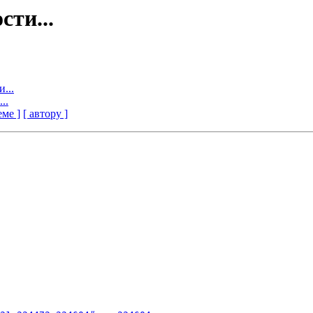
сти...
...
..
еме ]
[ автору ]