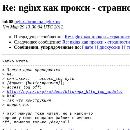
Re: nginx как прокси - странно
ink08
nginx-forum на nginx.us
Чт Мар 29 13:30:04 UTC 2012
Предыдущее сообщение:
Re: nginx как прокси - странности
Следующее сообщение:
Re: nginx как прокси - странности.
Сообщения, упорядоченные по:
[ дате ]
[ дискуссии ]
[ т
kemko Wrote:

-------------------------------------------------------

>
>
>
>
>
>
http://nginx.org/ru/docs/http/ngx_http_log_module.
>
>
>
я этот мануал тоже читал, но в какой-то

версии у меня создался файлик с именем

off, помогло только /dev/null
