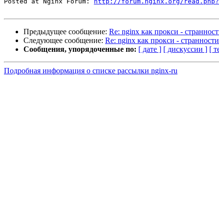
Posted at Nginx Forum: 
http://forum.nginx.org/read.php?
Предыдущее сообщение:
Re: nginx как прокси - странности
Следующее сообщение:
Re: nginx как прокси - странности.
Сообщения, упорядоченные по:
[ дате ]
[ дискуссии ]
[ т
Подробная информация о списке рассылки nginx-ru