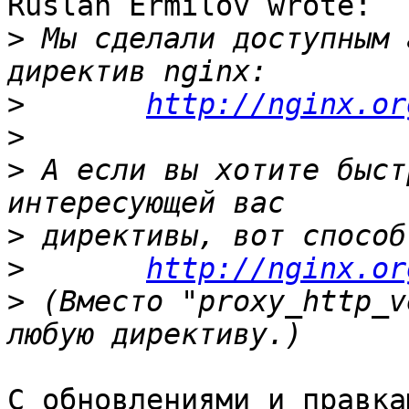
Ruslan Ermilov wrote:

>
 Мы сделали доступным 
>
http://nginx.or
>
>
 А если вы хотите быст
>
>
http://nginx.or
>
 (Вместо "proxy_http_v
С обновлениями и правка