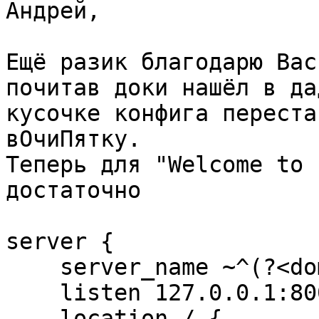
Андрей,

Ещё разик благодарю Вас!
почитав доки нашёл в да
кусочке конфига переста
вОчиПятку.

Теперь для "Welcome to 
достаточно

server {

    server_name ~^(?<domain>.+)$;

    listen 127.0.0.1:8000;

    location / {
