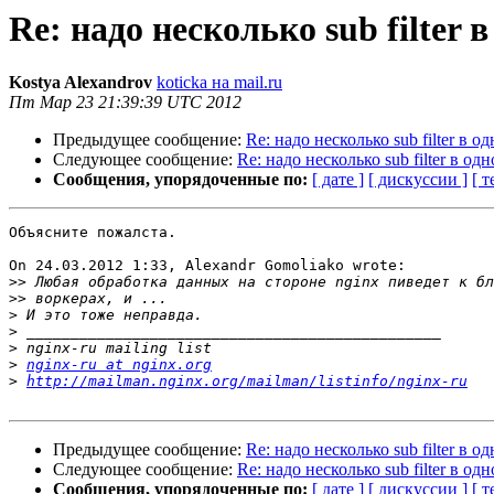
Re: надо несколько sub filter 
Kostya Alexandrov
koticka на mail.ru
Пт Мар 23 21:39:39 UTC 2012
Предыдущее сообщение:
Re: надо несколько sub filter в о
Следующее сообщение:
Re: надо несколько sub filter в од
Сообщения, упорядоченные по:
[ дате ]
[ дискуссии ]
[ т
Объясните пожалста.

On 24.03.2012 1:33, Alexandr Gomoliako wrote:

>>
>>
>
>
>
>
nginx-ru at nginx.org
>
http://mailman.nginx.org/mailman/listinfo/nginx-ru
Предыдущее сообщение:
Re: надо несколько sub filter в о
Следующее сообщение:
Re: надо несколько sub filter в од
Сообщения, упорядоченные по:
[ дате ]
[ дискуссии ]
[ т