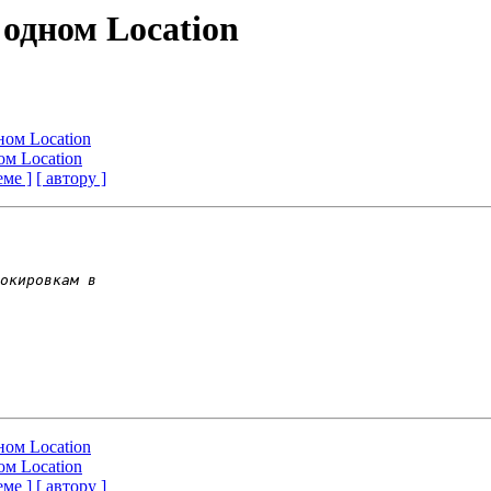
в одном Location
дном Location
ном Location
еме ]
[ автору ]
дном Location
ном Location
еме ]
[ автору ]