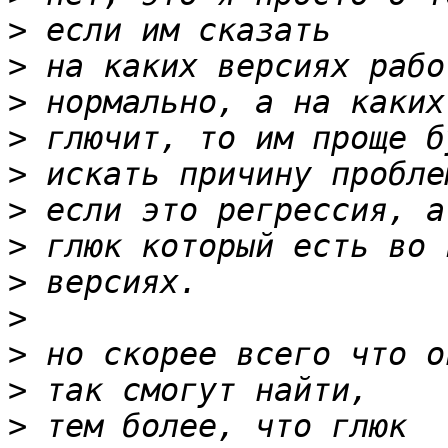
>
>
>
>
>
>
>
>
>
>
>
>