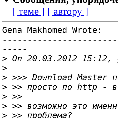
[ теме ]
[ автору ]
Gena Makhomed Wrote:

-----------------------
-----

>
>
>
>
>
>
>