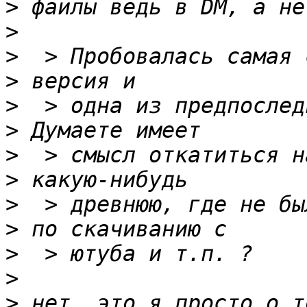
>
>
>
>
>
>
>
>
>
>
>
>
>