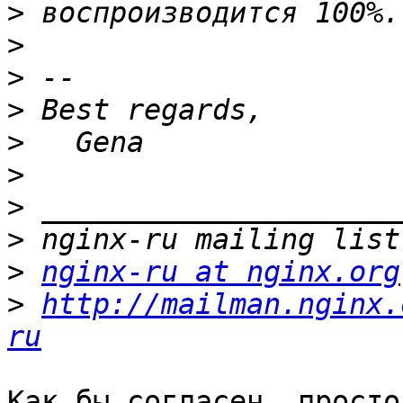
>
>
>
>
>
>
>
>
>
nginx-ru at nginx.org
>
http://mailman.nginx.
ru
Как бы согласен, просто