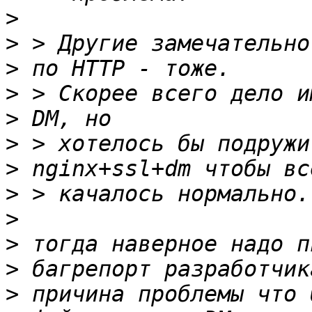
>
>
>
>
>
>
>
>
>
>
>
>